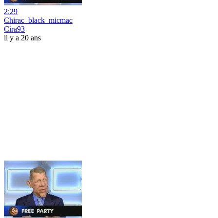
2:29
Chirac_black_micmac
Cira93
il y a 20 ans