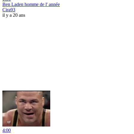
Ben Laden homme de l' année
Cira93
il y a 20 ans
4:00