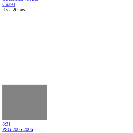
Cira93
il y a 20 ans
8:31
PSG 2005-2006