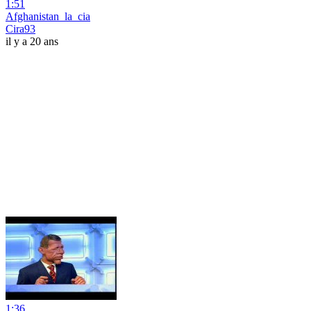
1:51
Afghanistan_la_cia
Cira93
il y a 20 ans
1:36