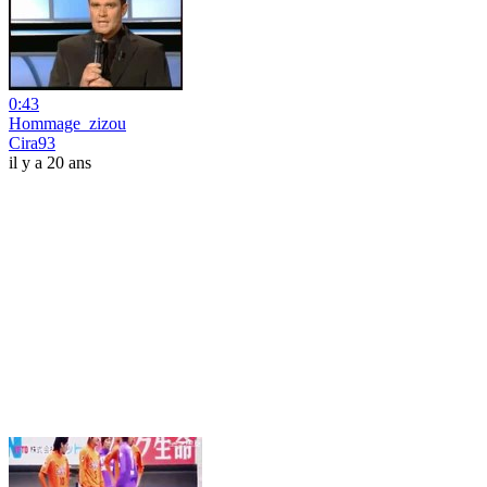
0:43
Hommage_zizou
Cira93
il y a 20 ans