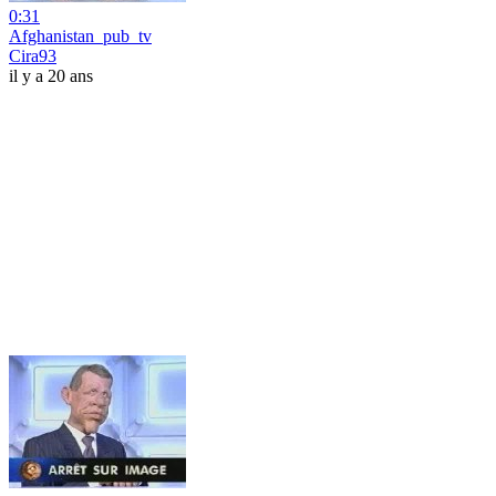
0:31
Afghanistan_pub_tv
Cira93
il y a 20 ans