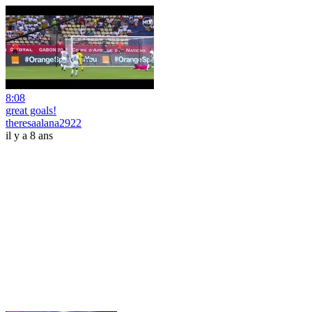
8:08
great goals!
theresaalana2922
il y a 8 ans