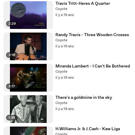
Travis Tritt-Heres A Quarter
Coyote
il y a 19 ans
2:29
Randy Travis - Three Wooden Crosses
Coyote
il y a 19 ans
3:18
Miranda Lambert - I Can't Be Bothered
Coyote
il y a 19 ans
3:17
There's a goldmine in the sky
Coyote
il y a 19 ans
1:38
H.Williams Jr. & J.Cash - Kaw Liga
Coyote