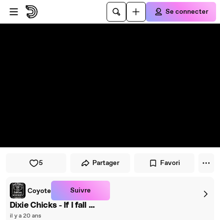
Passer au player
Passer au contenu principal
Se connecter
5
Partager
Favori
Suivre
Coyote
Dixie Chicks - If I fall ...
il y a 20 ans