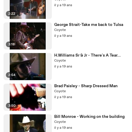
il y a 19 ans
2:22
George Strait-Take me back to Tulsa
Coyote
il y a 19 ans
3:18
H.Williams Sr & Jr - There's A Tear...
Coyote
il y a 19 ans
2:54
Brad Paisley - Sharp Dressed Man
Coyote
il y a 19 ans
3:50
Bill Monroe - Working on the building
Coyote
il y a 19 ans