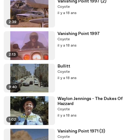
Vanishing Point 1997 (2)
Coyote
il y a 18 ans
2:39
Vanishing Point 1997
Coyote
il y a 18 ans
2:13
Bullitt
Coyote
il y a 18 ans
9:40
Waylon Jennings - The Dukes Of
Hazzard
Coyote
il y a 18 ans
1:02
Vanishing Point 1971 (3)
Coyote