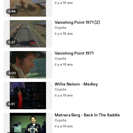
il y a 18 ans
3:44
Vanishing Point 1971 (2)
Coyote
il y a 18 ans
3:27
Vanishing Point 1971
Coyote
il y a 18 ans
3:00
Willie Nelson - Medley
Coyote
il y a 19 ans
5:51
Matraca Berg - Back In The Saddle
Coyote
il y a 19 ans