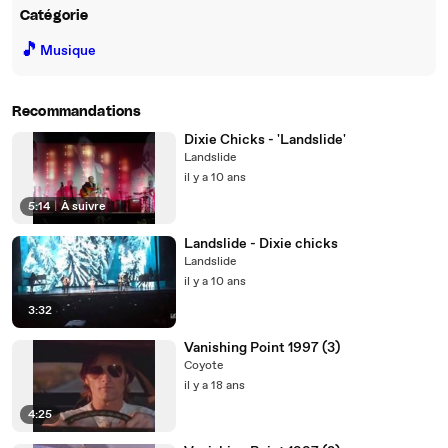
Catégorie
🎵
Musique
Recommandations
Dixie Chicks - 'Landslide'
Landslide
il y a 10 ans
5:14
|
À suivre
Landslide - Dixie chicks
Landslide
il y a 10 ans
3:32
Vanishing Point 1997 (3)
Coyote
il y a 18 ans
4:25