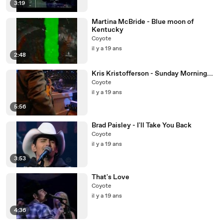
3:19
Martina McBride - Blue moon of
Kentucky
Coyote
il y a 19 ans
2:48
Kris Kristofferson - Sunday Morning...
Coyote
il y a 19 ans
5:56
Brad Paisley - I'll Take You Back
Coyote
il y a 19 ans
3:53
That's Love
Coyote
il y a 19 ans
4:36