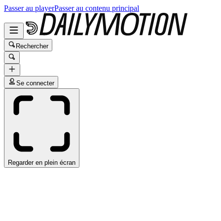
Passer au player
Passer au contenu principal
Rechercher
Se connecter
Regarder en plein écran