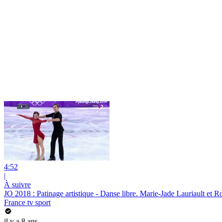
4:52
|
À suivre
JO 2018 : Patinage artistique - Danse libre. Marie-Jade Lauriault et
France tv sport
il y a 8 ans