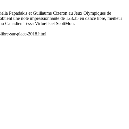
apadakis et Guillaume Cizeron au Jeux Olympiques de
btient une note impressionnante de 123.35 en dance libre, meilleur
duo Canadien Tessa VirtueIls et ScottMoir.
e-libre-sur-glace-2018.html