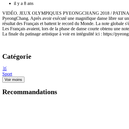
il y a 8 ans
VIDÉO. JEUX OLYMPIQUES PYEONGCHANG 2018 / PATINAGE ARTIST
PyeongChang. Après avoir exécuté une magnifique danse libre sur une
résultat des Français et battent le record du Monde. La note globale s
Les Français avaient, lors de la phase de danse courte obtenu une note
La finale du patinage artistique à voir en intégralité ici : https://pye
Catégorie
🥇
Sport
Voir moins
Recommandations