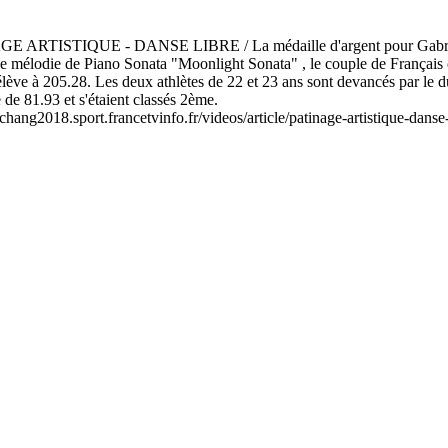
IQUE - DANSE LIBRE / La médaille d'argent pour Gabriella P
 mélodie de Piano Sonata "Moonlight Sonata" , le couple de Français o
'élève à 205.28. Les deux athlètes de 22 et 23 ans sont devancés par le 
 de 81.93 et s'étaient classés 2ème.
ongchang2018.sport.francetvinfo.fr/videos/article/patinage-artistique-dans