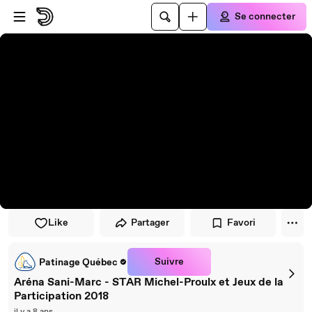
Passer au player
Passer au contenu principal
Se connecter
Like
Partager
Favori
Suivre
Patinage Québec
Aréna Sani-Marc - STAR Michel-Proulx et Jeux de la
Participation 2018