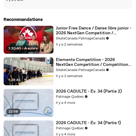
il y a 8 ans
Recommandations
Junior Free Dance / Danse libre junior -
2026 NextGen Competition /
Compétition NextGen 2026
SkateCanada PatinageCanada
il y a 2 semaines
1:30:40
|
À suivre
Elements Competition - 2026
NextGen Competition / Compétition
NextGen 2026
SkateCanada PatinageCanada
il y a 3 semaines
1:28:45
2026 CADULTE - Év. 34 (Partie 2)
Patinage Québec
il y a 4 mois
22:58
2026 CADULTE - Év. 34 (Partie 1)
Patinage Québec
il y a 4 mois