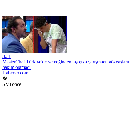
3:31
MasterChef Türkiye'de yemeğinden taş çıka yarışmacı, gözyaşlarına
hakim olamadı
Haberler.com
5 yıl önce