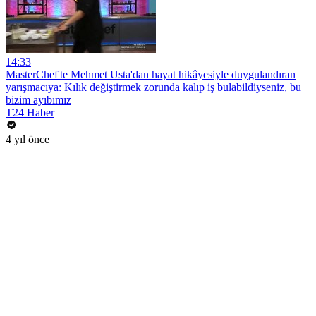
14:33
MasterChef'te Mehmet Usta'dan hayat hikâyesiyle duygulandıran
yarışmacıya: Kılık değiştirmek zorunda kalıp iş bulabildiyseniz, bu
bizim ayıbımız
T24 Haber
4 yıl önce