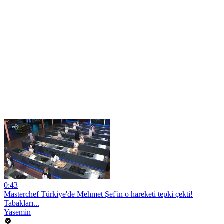
0:43
Masterchef Türkiye'de Mehmet Şef'in o hareketi tepki çekti!
Tabakları...
Yasemin