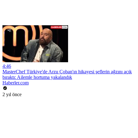
4:46
MasterChef Türkiye'de Arzu Çoban'ın hikayesi şeflerin ağzını açık
bıraktı: Ailemle hortuma yakalandık
Haberler.com
2 yıl önce