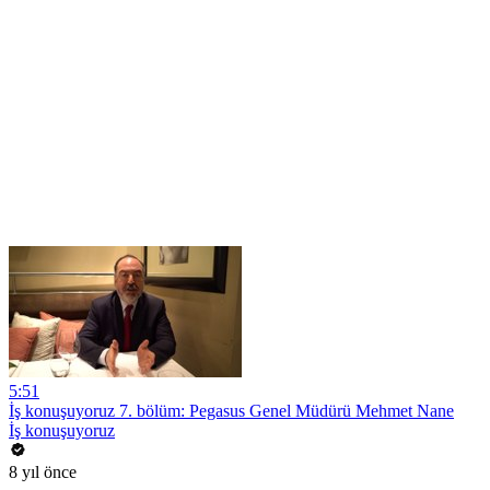
5:51
İş konuşuyoruz 7. bölüm: Pegasus Genel Müdürü Mehmet Nane
İş konuşuyoruz
8 yıl önce