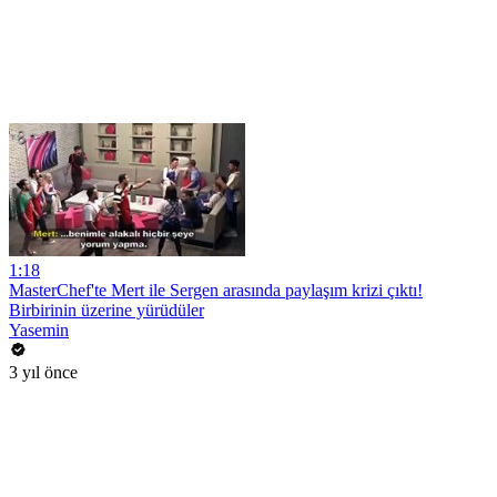
1:18
MasterChef'te Mert ile Sergen arasında paylaşım krizi çıktı!
Birbirinin üzerine yürüdüler
Yasemin
3 yıl önce