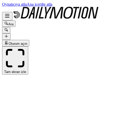
Oynatıcıya atla
Ana içeriğe atla
Ara
Oturum açın
Tam ekran izle