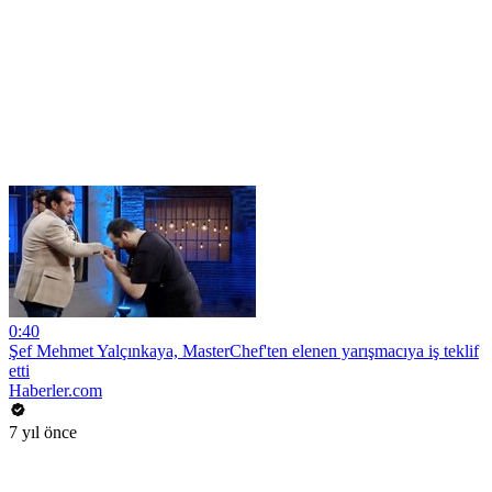
0:40
Şef Mehmet Yalçınkaya, MasterChef'ten elenen yarışmacıya iş teklif
etti
Haberler.com
7 yıl önce