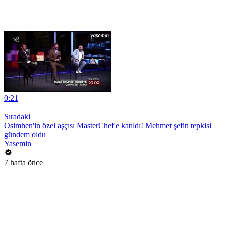
0:21
|
Sıradaki
Osimhen'in özel aşçısı MasterChef'e katıldı! Mehmet şefin tepkisi
gündem oldu
Yasemin
7 hafta önce