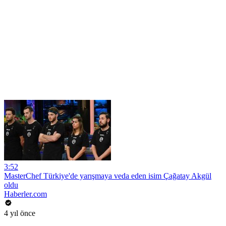
3:52
MasterChef Türkiye'de yarışmaya veda eden isim Çağatay Akgül
oldu
Haberler.com
4 yıl önce