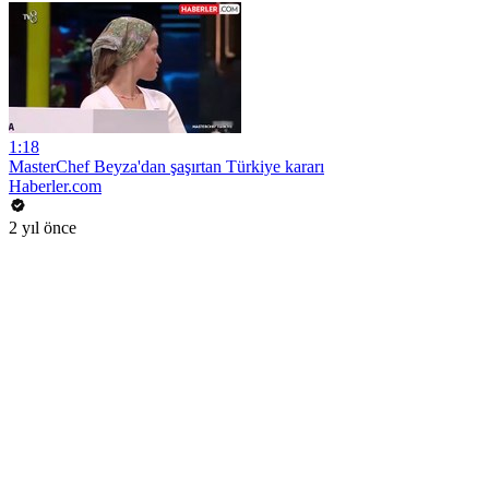
1:18
MasterChef Beyza'dan şaşırtan Türkiye kararı
Haberler.com
2 yıl önce