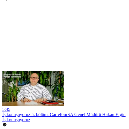
5:45
İş konuşuyoruz 5. bölüm: CarrefourSA Genel Müdürü Hakan Ergin
İş konuşuyoruz