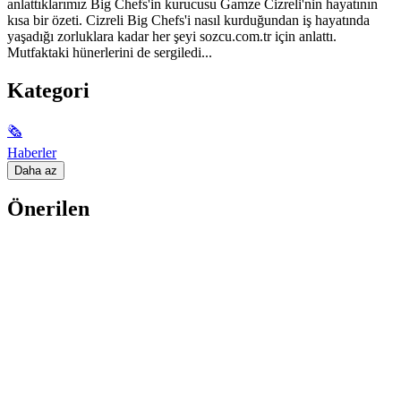
anlattıklarımız Big Chefs'in kurucusu Gamze Cizreli'nin hayatının
kısa bir özeti. Cizreli Big Chefs'i nasıl kurduğundan iş hayatında
yaşadığı zorluklara kadar her şeyi sozcu.com.tr için anlattı.
Mutfaktaki hünerlerini de sergiledi...
Kategori
🗞
Haberler
Daha az
Önerilen