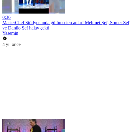
0:36
MasterChef Stüdyosunda gülümseten anlar! Mehmet Şef, Somer Şef
ve Danilo Şef halay çekti
Yasemin
4 yıl önce