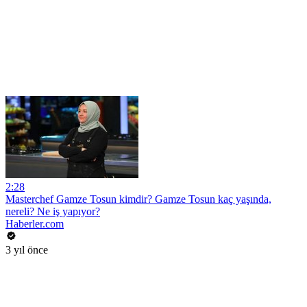
2:28
Masterchef Gamze Tosun kimdir? Gamze Tosun kaç yaşında,
nereli? Ne iş yapıyor?
Haberler.com
3 yıl önce