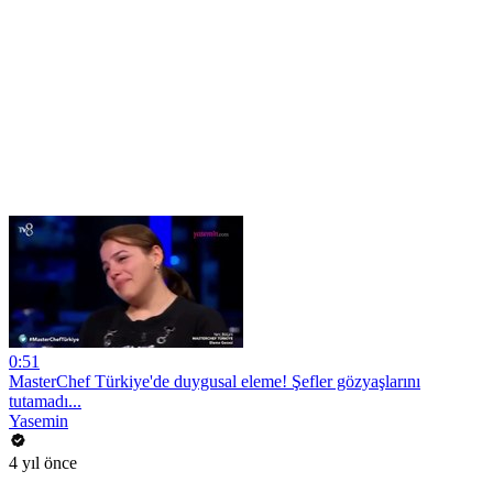
0:51
MasterChef Türkiye'de duygusal eleme! Şefler gözyaşlarını
tutamadı...
Yasemin
4 yıl önce