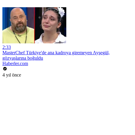
2:33
MasterChef Türkiye'de ana kadroya giremeyen Ayşegül,
gözyaşlarına boğuldu
Haberler.com
4 yıl önce