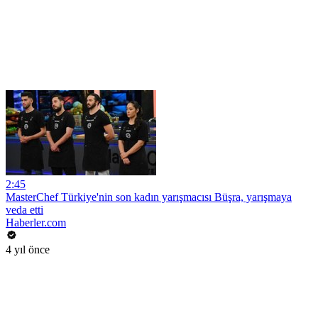
2:45
MasterChef Türkiye'nin son kadın yarışmacısı Büşra, yarışmaya
veda etti
Haberler.com
4 yıl önce