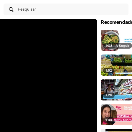
Pesquisar
Recomendad
1:03
|
A Seguir
1:52
1:26
1:44