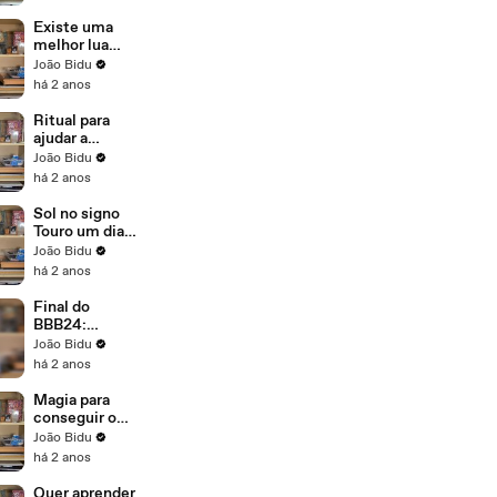
Existe uma
melhor lua
para
João Bidu
engravidar? E
há 2 anos
quais signos
tem mais
Ritual para
chances em
ajudar a
2024?
encontrar
João Bidu
item perdido
há 2 anos
Sol no signo
Touro um dia
antes? João
João Bidu
Bidu explica
há 2 anos
Final do
BBB24:
astrologia e
João Bidu
tarot podem
há 2 anos
mostrar as
energias do
Magia para
ganhador
conseguir o
emprego dos
João Bidu
sonhos
há 2 anos
Quer aprender