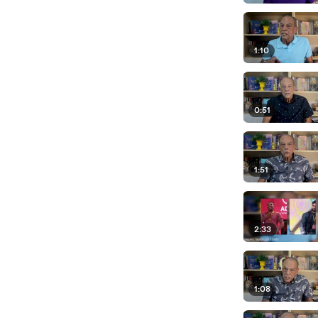
1:10
0:51
1:51
2:33
1:08