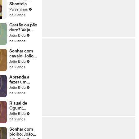
Shantala
Paisefilhos
há 3 anos
Gastão ou pão
duro? Veja
como alguns
João Bidu
signos lidam
há 2 anos
com dinheiro
Sonhar com
cavalo: João
Bidu explica o
João Bidu
significado
há 2 anos
deste sonho
Aprenda a
fazer um
talismã
João Bidu
poderoso para
há 2 anos
a Lua Cheia
Ritual de
Ogum:
aproveite as
João Bidu
energias do
há 2 anos
orixá
Sonhar com
piolho: João