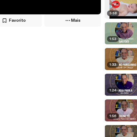
5:58
Favorito
Mais
1:53
1:33
1:24
1:56