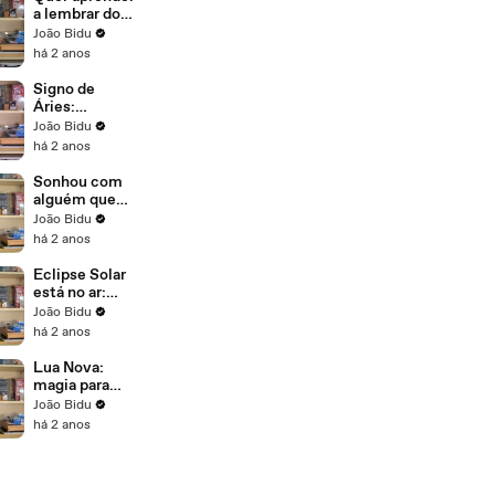
a lembrar dos
seus sonhos?
João Bidu
João Bidu
há 2 anos
passa algumas
dicas
Signo de
Áries:
Satanáries ou
João Bidu
Ariangel? João
há 2 anos
Bidu fala
sobre as
Sonhou com
característica
alguém que
s dessas
não encontra
João Bidu
pessoas
faz tempo?
há 2 anos
João Bidu
explica
Eclipse Solar
está no ar:
aprenda o que
João Bidu
isso significa
há 2 anos
Lua Nova:
magia para
reconquistar
João Bidu
um amor
há 2 anos