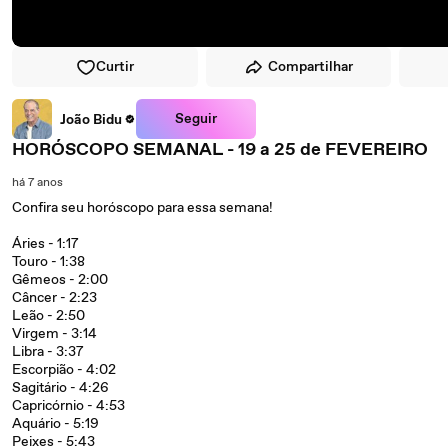
Curtir
Compartilhar
Seguir
João Bidu
HORÓSCOPO SEMANAL - 19 a 25 de FEVEREIRO
há 7 anos
Confira seu horóscopo para essa semana!
Áries - 1:17
Touro - 1:38
Gêmeos - 2:00
Câncer - 2:23
Leão - 2:50
Virgem - 3:14
Libra - 3:37
Escorpião - 4:02
Sagitário - 4:26
Capricórnio - 4:53
Aquário - 5:19
Peixes - 5:43