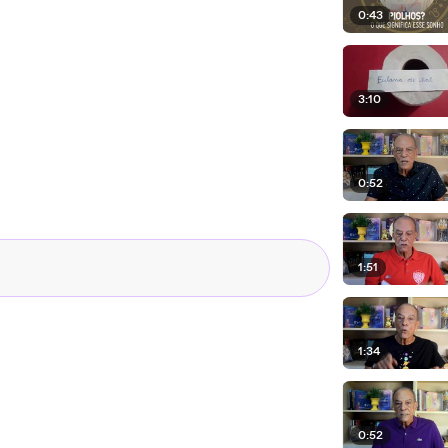
0:43
3:10
0:52
1:51
1:34
0:52