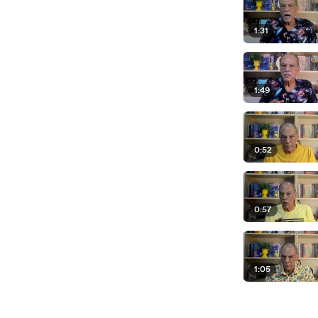
1:31
1:49
0:52
0:57
1:05