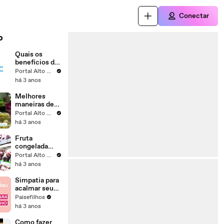
Conectar
o
Quais os
benefícios do
abacate
Portal Alto Astral
há 3 anos
Melhores
maneiras de
congelar
Portal Alto Astral
frutas
há 3 anos
Fruta
congelada
sem perder os
Portal Alto Astral
nutrientes:
há 3 anos
aprenda como
Simpatia para
acalmar seu
filho agitado
Paisefilhos
há 3 anos
Como fazer