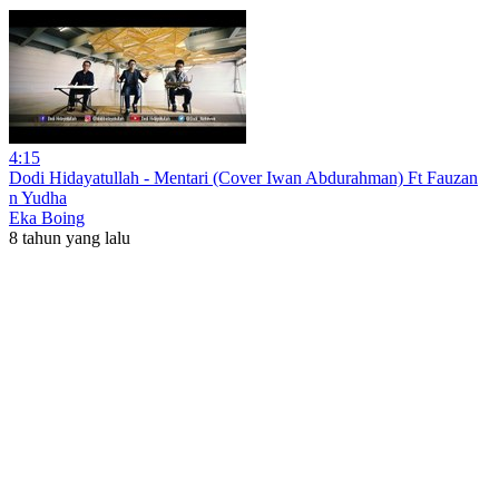
4:15
Dodi Hidayatullah - Mentari (Cover Iwan Abdurahman) Ft Fauzan
n Yudha
Eka Boing
8 tahun yang lalu