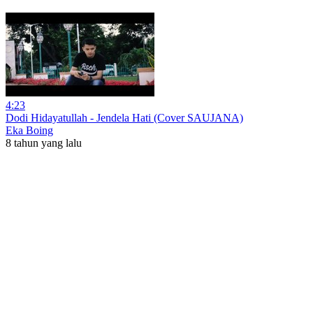
4:23
Dodi Hidayatullah - Jendela Hati (Cover SAUJANA)
Eka Boing
8 tahun yang lalu