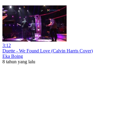
3:12
Duette - We Found Love (Calvin Harris Cover)
Eka Boing
8 tahun yang lalu