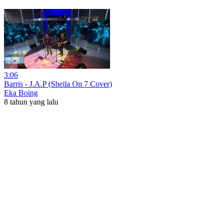
3:06
Barris - J.A.P (Sheila On 7 Cover)
Eka Boing
8 tahun yang lalu