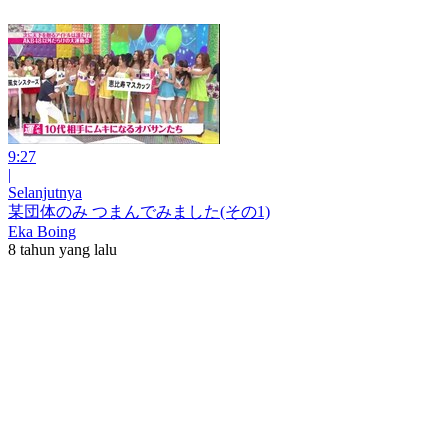
9:27
|
Selanjutnya
某団体のみ つまんでみました(その1)
Eka Boing
8 tahun yang lalu