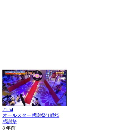
21:54
オールスター感謝祭’18秋5
感謝祭
8 年前