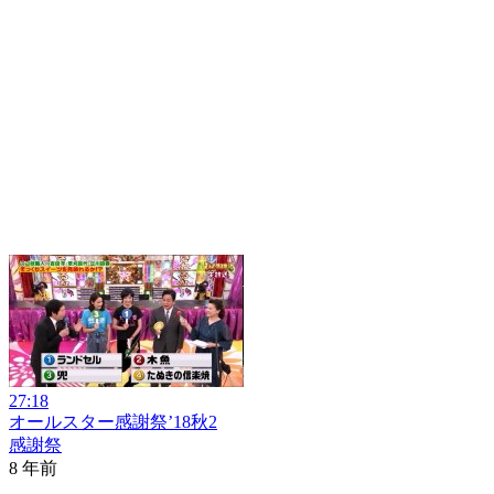
27:18
オールスター感謝祭’18秋2
感謝祭
8 年前