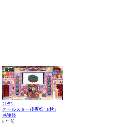
21:53
オールスター後夜祭’18秋1
感謝祭
8 年前