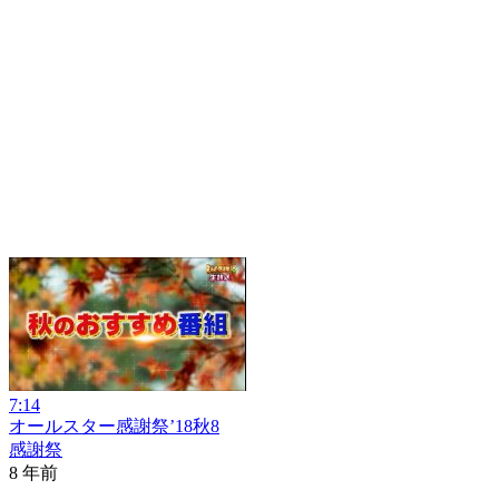
7:14
オールスター感謝祭’18秋8
感謝祭
8 年前