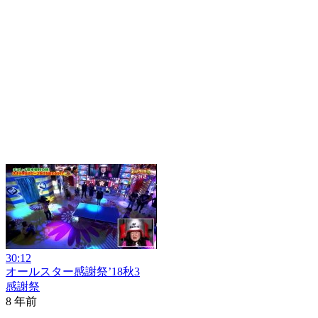
30:12
オールスター感謝祭’18秋3
感謝祭
8 年前