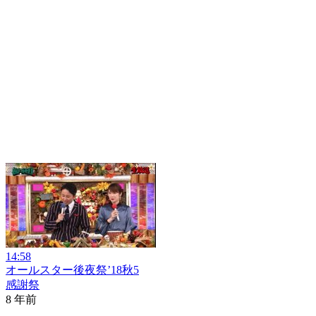
14:58
オールスター後夜祭’18秋5
感謝祭
8 年前