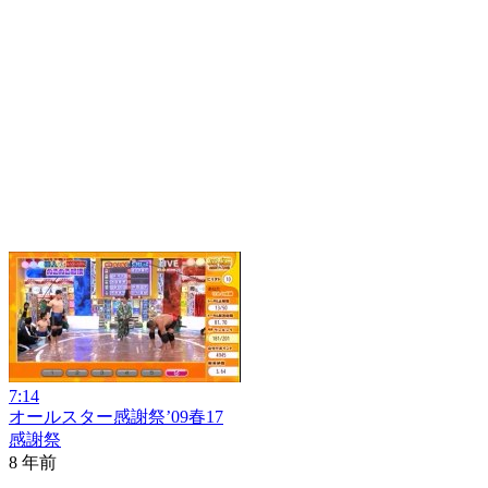
7:14
オールスター感謝祭’09春17
感謝祭
8 年前