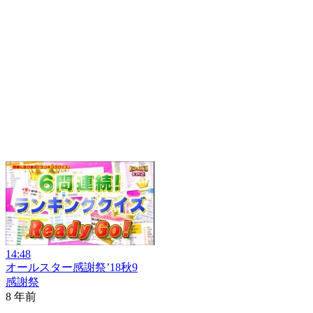
14:48
オールスター感謝祭’18秋9
感謝祭
8 年前