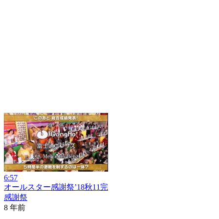
6:57
オールスター感謝祭’18秋11完
感謝祭
8 年前