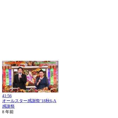
41:56
オールスター感謝祭’18秋6-A
感謝祭
8 年前