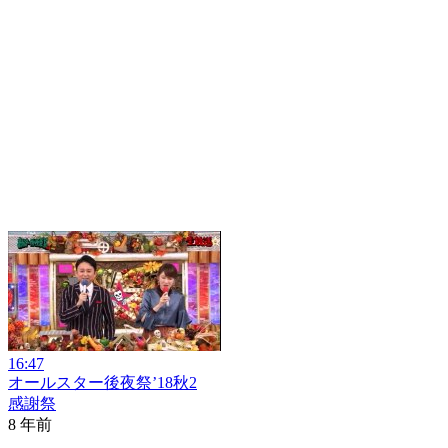
16:47
オールスター後夜祭’18秋2
感謝祭
8 年前