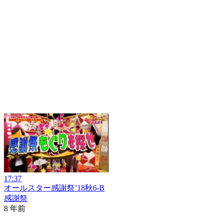
17:37
オールスター感謝祭’18秋6-B
感謝祭
8 年前