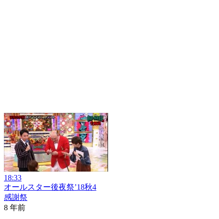
18:33
オールスター後夜祭’18秋4
感謝祭
8 年前