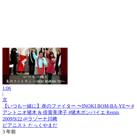
1:06
|
次
【いつも一緒に】炎のファイター 〜INOKI BOM-BA-YE〜 #
アントニオ猪木 & 倍賞美津子 #猪木ボンバイエ Remix
2009/9/22 @ラゾーナ川﨑
ピアニスト たっくやまだ
3 年前