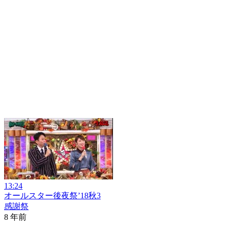
13:24
オールスター後夜祭’18秋3
感謝祭
8 年前