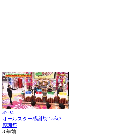
43:34
オールスター感謝祭’18秋7
感謝祭
8 年前