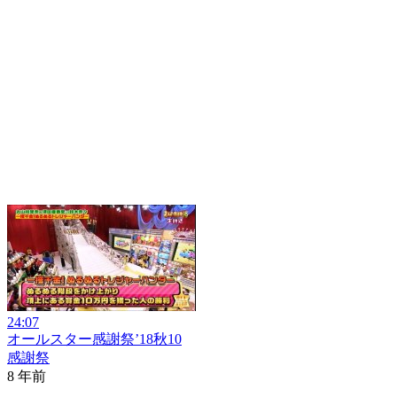
24:07
オールスター感謝祭’18秋10
感謝祭
8 年前