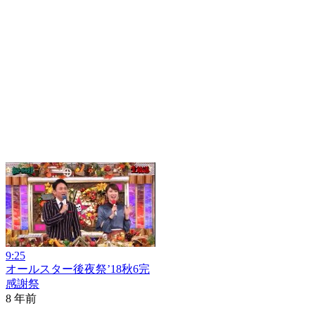
9:25
オールスター後夜祭’18秋6完
感謝祭
8 年前