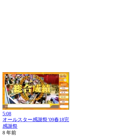
5:08
オールスター感謝祭’09春18完
感謝祭
8 年前