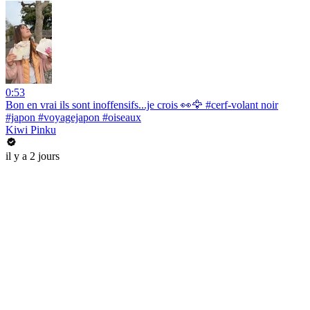
0:53
Bon en vrai ils sont inoffensifs...je crois 👀🦅 #cerf-volant noir
#japon #voyagejapon #oiseaux
Kiwi Pinku
il y a 2 jours