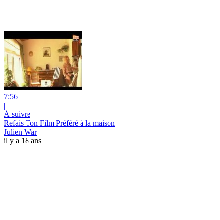
7:56
|
À suivre
Refais Ton Film Préféré à la maison
Julien War
il y a 18 ans