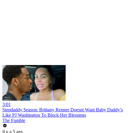
3:01
Stepdaddy Season: Brittany Renner Doesnt Want Baby Daddy’s
Like PJ Washington To Block Her Blessings
The Fumble
il y a 5 ans