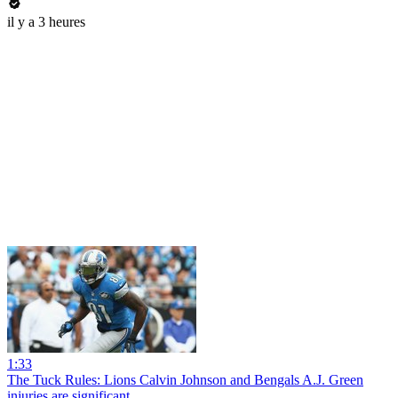
il y a 3 heures
1:33
The Tuck Rules: Lions Calvin Johnson and Bengals A.J. Green
injuries are significant