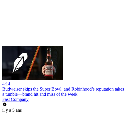
4:14
Budweiser skips the Super Bowl, and Robinhood’s reputation takes
a tumble—brand hit and miss of the week
Fast Company
il y a 5 ans