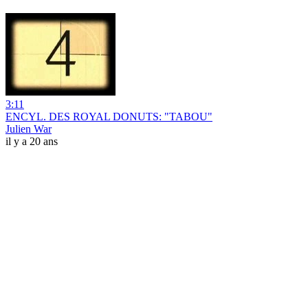
3:11
ENCYL. DES ROYAL DONUTS: "TABOU"
Julien War
il y a 20 ans