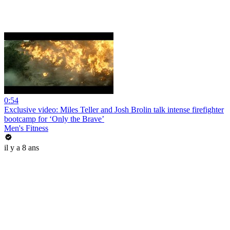
0:54
Exclusive video: Miles Teller and Josh Brolin talk intense firefighter
bootcamp for ‘Only the Brave’
Men's Fitness
il y a 8 ans