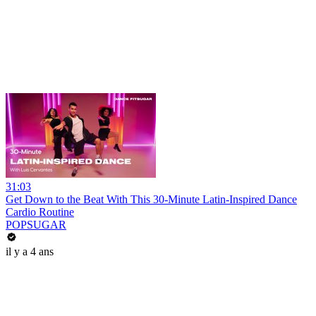
31:03
Get Down to the Beat With This 30-Minute Latin-Inspired Dance
Cardio Routine
POPSUGAR
il y a 4 ans