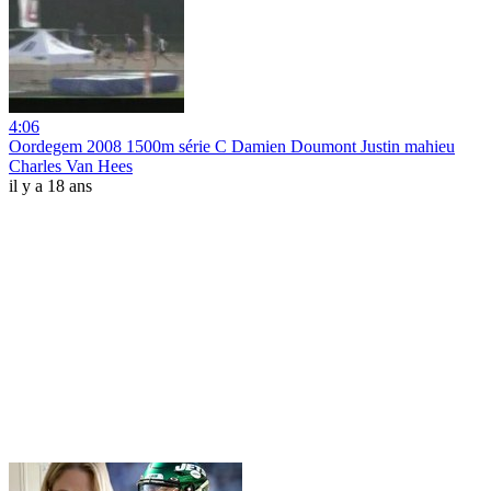
4:06
Oordegem 2008 1500m série C Damien Doumont Justin mahieu
Charles Van Hees
il y a 18 ans