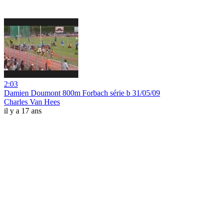
2:03
Damien Doumont 800m Forbach série b 31/05/09
Charles Van Hees
il y a 17 ans