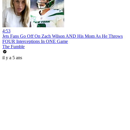
4:53
Jets Fans Go Off On Zach Wilson AND His Mom As He Throws
FOUR Interceptions In ONE Game
The Fumble
il y a 5 ans