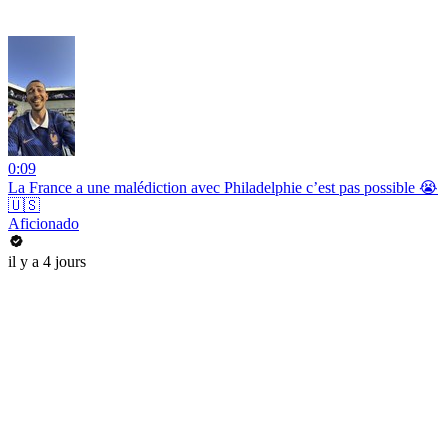
0:09
La France a une malédiction avec Philadelphie c’est pas possible 😭
🇺🇸
Aficionado
il y a 4 jours