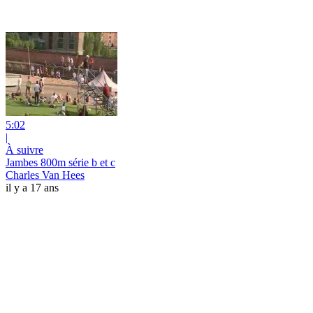
5:02
|
À suivre
Jambes 800m série b et c
Charles Van Hees
il y a 17 ans