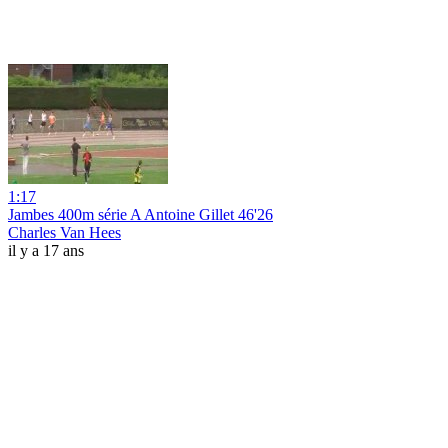
1:17
Jambes 400m série A Antoine Gillet 46'26
Charles Van Hees
il y a 17 ans