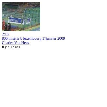
2:18
800 m série b luxembourg 17janvier 2009
Charles Van Hees
il y a 17 ans