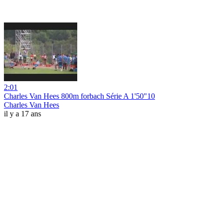
2:01
Charles Van Hees 800m forbach Série A 1'50"10
Charles Van Hees
il y a 17 ans