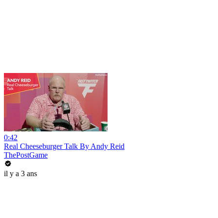
0:42
Real Cheeseburger Talk By Andy Reid
ThePostGame
il y a 3 ans