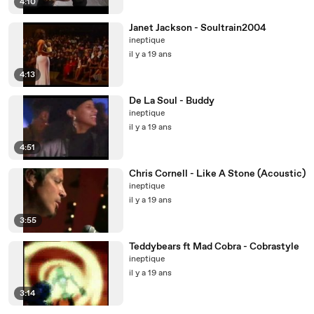
4:10
Janet Jackson - Soultrain2004
ineptique
il y a 19 ans
4:13
De La Soul - Buddy
ineptique
il y a 19 ans
4:51
Chris Cornell - Like A Stone (Acoustic)
ineptique
il y a 19 ans
3:55
Teddybears ft Mad Cobra - Cobrastyle
ineptique
il y a 19 ans
3:14