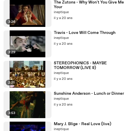
The Zutons - Why Won't You Give Me
Your
ineptique
il y a 20 ans
3:26
Travis - Love Will Come Through
ineptique
il y a 20 ans
3:29
STEREOPHONICS - MAYBE
TOMORROW (LIVE 8)
ineptique
il y a 20 ans
2:21
Sunshine Anderson - Lunch or Dinner
ineptique
il y a 20 ans
3:53
Mary J. Blige - Real Love (live)
ineptique