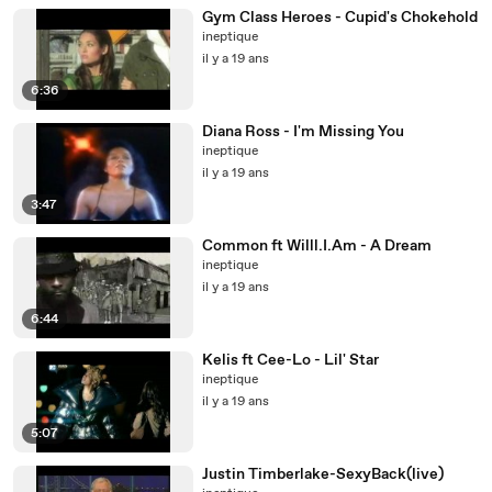
Gym Class Heroes - Cupid's Chokehold
ineptique
il y a 19 ans
6:36
Diana Ross - I'm Missing You
ineptique
il y a 19 ans
3:47
Common ft Willl.I.Am - A Dream
ineptique
il y a 19 ans
6:44
Kelis ft Cee-Lo - Lil' Star
ineptique
il y a 19 ans
5:07
Justin Timberlake-SexyBack(live)