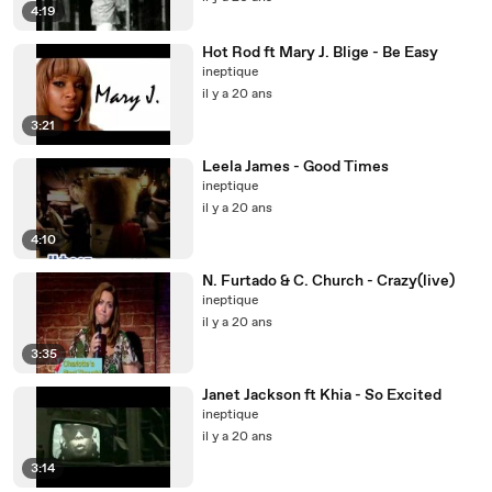
4:19
Hot Rod ft Mary J. Blige - Be Easy
ineptique
il y a 20 ans
3:21
Leela James - Good Times
ineptique
il y a 20 ans
4:10
N. Furtado & C. Church - Crazy(live)
ineptique
il y a 20 ans
3:35
Janet Jackson ft Khia - So Excited
ineptique
il y a 20 ans
3:14