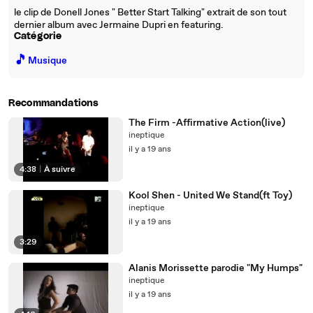
le clip de Donell Jones " Better Start Talking" extrait de son tout
dernier album avec Jermaine Dupri en featuring.
Catégorie
🎵
Musique
Recommandations
The Firm -Affirmative Action(live)
ineptique
il y a 19 ans
4:38
|
À suivre
Kool Shen - United We Stand(ft Toy)
ineptique
il y a 19 ans
3:29
Alanis Morissette parodie "My Humps"
ineptique
il y a 19 ans