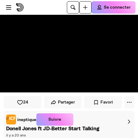
Passer au player
Passer au contenu principal
Se connecter
24
Partager
Favori
Suivre
ineptique
Donell Jones ft JD-Better Start Talking
il y a 20 ans