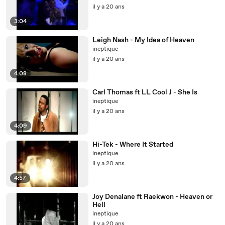
il y a 20 ans
3:04
Leigh Nash - My Idea of Heaven
ineptique
il y a 20 ans
4:08
Carl Thomas ft LL Cool J - She Is
ineptique
il y a 20 ans
4:09
Hi-Tek - Where It Started
ineptique
il y a 20 ans
4:57
Joy Denalane ft Raekwon - Heaven or
Hell
ineptique
il y a 20 ans