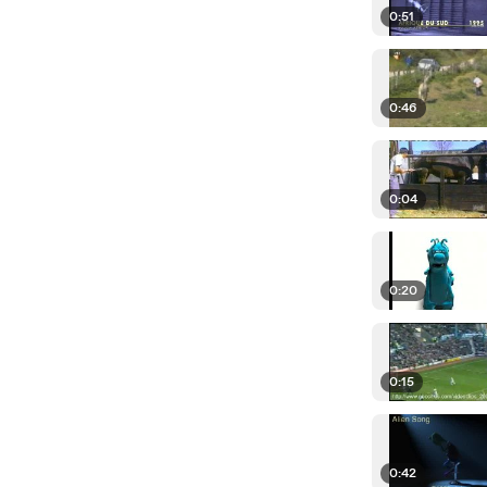
0:51
0:46
0:04
0:20
0:15
0:42