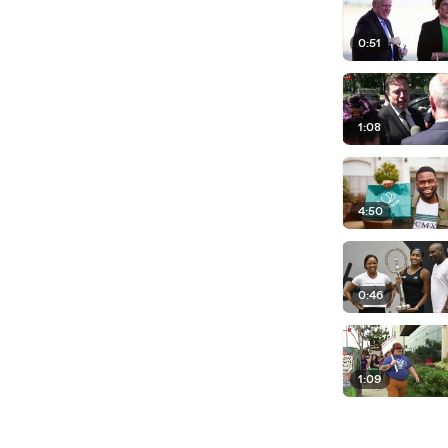
0:51
1:08
4:50
0:46
1:09