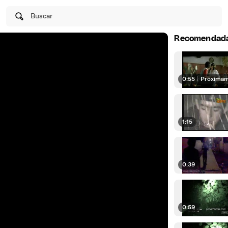
Buscar
Recomendad
0:55
|
Próxima
1:15
0:39
0:59