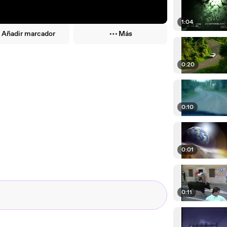
1:04
Añadir marcador
Más
0:20
0:10
0:01
0:11