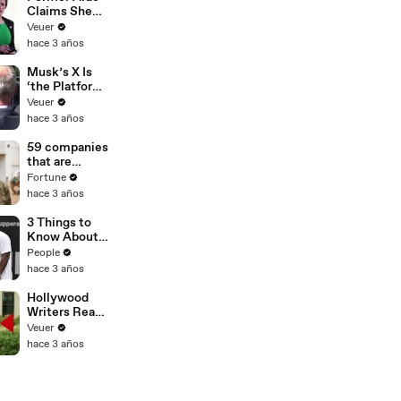
Claims She
Was Asked to
Veuer
Make a ‘Hit
hace 3 años
List’ For
Trump
Musk’s X Is
‘the Platform
With the
Veuer
Largest Ratio
hace 3 años
of
Misinformatio
59 companies
n or
that are
Disinformatio
changing the
Fortune
n’ Amongst
world: From
hace 3 años
All Social
Tesla to
Media
Chobani
3 Things to
Platforms
Know About
Coco Gauff's
People
Parents
hace 3 años
Hollywood
Writers Reach
‘Tentative
Veuer
Agreement’
hace 3 años
With Studios
After 146 Day
Strike