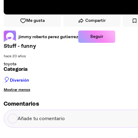
Me gusta
Compartir
Seguir
jimmy roberto perez gutierrez
Stuff - funny
hace 20 años
toyota
Categoría
🎈
Diversión
Mostrar menos
Comentarios
Añade
tu
comentario