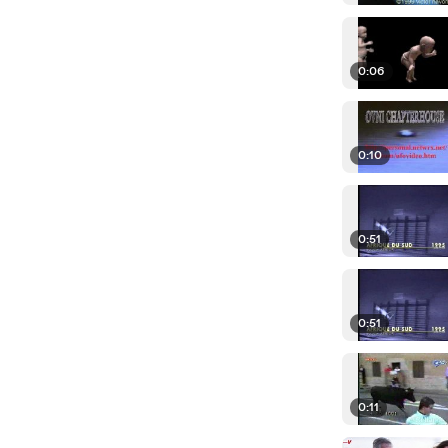
0:06
0:10
0:51
0:51
0:11