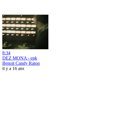
8:34
DEZ MONA - epk
Benoit Candy Raton
il y a 16 ans