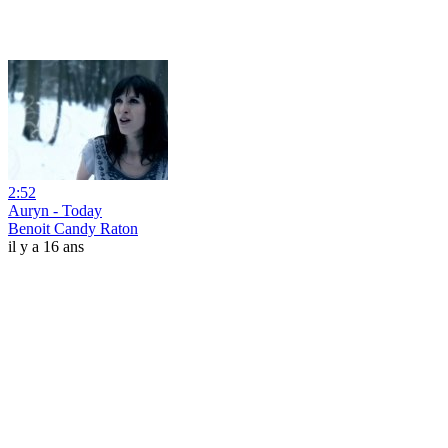
2:52
Auryn - Today
Benoit Candy Raton
il y a 16 ans