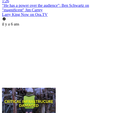
1:26
"He has a power over the audience": Ben Schwartz on
"magnificent" Jim Carrey
Larry King Now on Ora.TV
il y a 6 ans