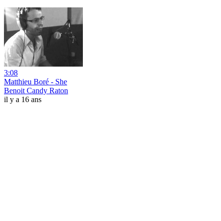
3:08
Matthieu Boré - She
Benoit Candy Raton
il y a 16 ans