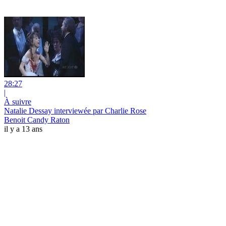
28:27
|
À suivre
Natalie Dessay interviewée par Charlie Rose
Benoit Candy Raton
il y a 13 ans