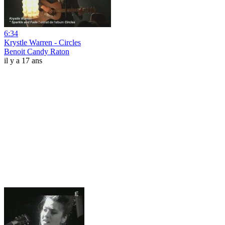
6:34
Krystle Warren - Circles
Benoit Candy Raton
il y a 17 ans