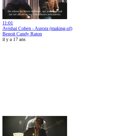
11:01
Avishai Cohen - Aurora (making-of)
Benoit Candy Raton
il y a 17 ans