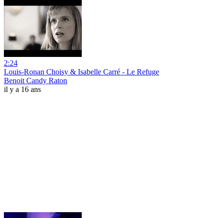
2:24
Louis-Ronan Choisy & Isabelle Carré - Le Refuge
Benoit Candy Raton
il y a 16 ans