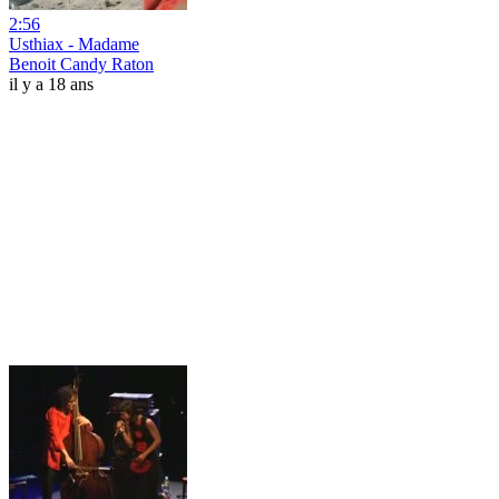
2:56
Usthiax - Madame
Benoit Candy Raton
il y a 18 ans