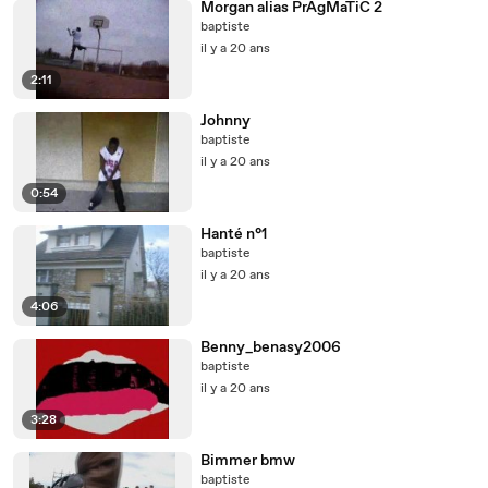
Morgan alias PrAgMaTiC 2
baptiste
il y a 20 ans
2:11
Johnny
baptiste
il y a 20 ans
0:54
Hanté n°1
baptiste
il y a 20 ans
4:06
Benny_benasy2006
baptiste
il y a 20 ans
3:28
Bimmer bmw
baptiste