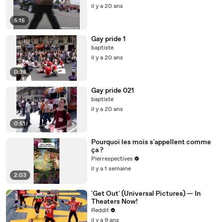
il y a 20 ans
5:15
Gay pride 1
baptiste
il y a 20 ans
0:38
Gay pride 021
baptiste
il y a 20 ans
0:51
Pourquoi les mois s'appellent comme
ça ?
Pierrespectives
il y a 1 semaine
2:03
'Get Out' (Universal Pictures) — In
Theaters Now!
Reddit
il y a 9 ans