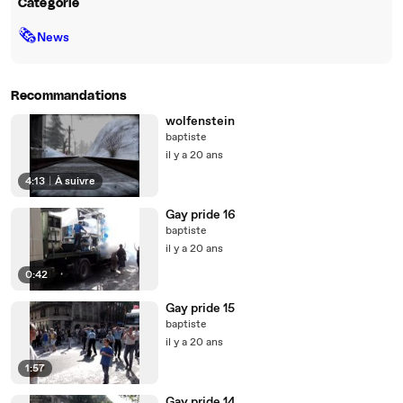
Catégorie
🗞
News
Recommandations
wolfenstein
baptiste
il y a 20 ans
4:13
|
À suivre
Gay pride 16
baptiste
il y a 20 ans
0:42
Gay pride 15
baptiste
il y a 20 ans
1:57
Gay pride 14