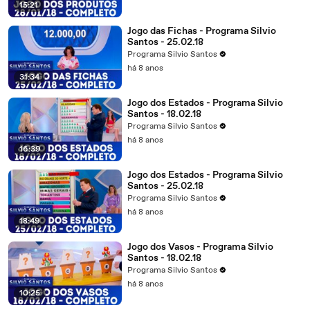
15:21
Jogo das Fichas - Programa Silvio
Santos - 25.02.18
Programa Silvio Santos
há 8 anos
31:34
Jogo dos Estados - Programa Silvio
Santos - 18.02.18
Programa Silvio Santos
há 8 anos
16:39
Jogo dos Estados - Programa Silvio
Santos - 25.02.18
Programa Silvio Santos
há 8 anos
18:49
Jogo dos Vasos - Programa Silvio
Santos - 18.02.18
Programa Silvio Santos
há 8 anos
10:25