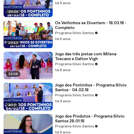
há 8 anos
20:06
Os Velhinhos se Divertem - 18.03.18 -
Completo
Programa Silvio Santos
há 8 anos
20:53
Jogo das três pistas com Milena
Toscano e Dalton Vigh
Programa Silvio Santos
há 8 anos
23:08
Jogo dos Pontinhos - Programa Silvio
Santos - 04.02.18
Programa Silvio Santos
há 9 anos
40:11
Jogo dos Produtos - Programa Silvio
Santos 28.01.18
Programa Silvio Santos
há 9 anos