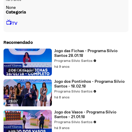
há 9 anos
None
Categoria
📺
TV
Recomendado
Jogo das Fichas - Programa Silvio
Santos 28.01.18
Programa Silvio Santos
há 9 anos
2:08
|
A Seguir
Jogo dos Pontinhos - Programa Silvio
Santos - 18.02.18
Programa Silvio Santos
há 8 anos
29:07
Jogo dos Vasos - Programa Silvio
Santos - 21.01.18
Programa Silvio Santos
há 9 anos