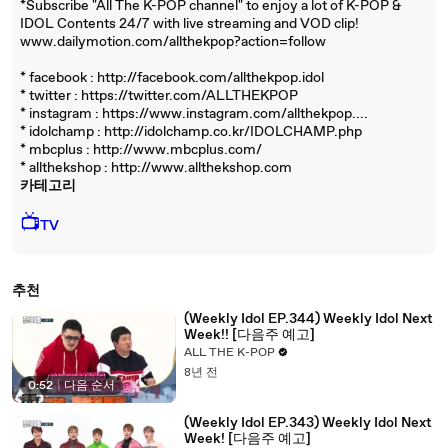
*Subscribe "All The K-POP channel" to enjoy a lot of K-POP &
IDOL Contents 24/7 with live streaming and VOD clip!
www.dailymotion.com/allthekpop?action=follow
* facebook : http://facebook.com/allthekpop.idol
* twitter : https://twitter.com/ALLTHEKPOP
* instagram : https://www.instagram.com/allthekpop....
* idolchamp : http://idolchamp.co.kr/IDOLCHAMP.php
* mbcplus : http://www.mbcplus.com/
* allthekshop : http://www.allthekshop.com
카테고리
📺
TV
추천
(Weekly Idol EP.344) Weekly Idol Next
Week!! [다음주 예고]
ALL THE K-POP
8년 전
0:52
|
다음 순서
(Weekly Idol EP.343) Weekly Idol Next
Week! [다음주 예고]