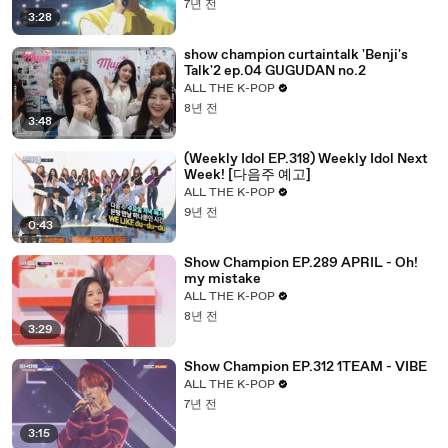
7년 전
3:28
show champion curtaintalk 'Benji's
Talk'2 ep.04 GUGUDAN no.2
ALL THE K-POP
8년 전
3:48
(Weekly Idol EP.318) Weekly Idol Next
Week! [다음주 예고]
ALL THE K-POP
9년 전
0:43
Show Champion EP.289 APRIL - Oh!
my mistake
ALL THE K-POP
8년 전
3:29
Show Champion EP.312 1TEAM - VIBE
ALL THE K-POP
7년 전
3:15