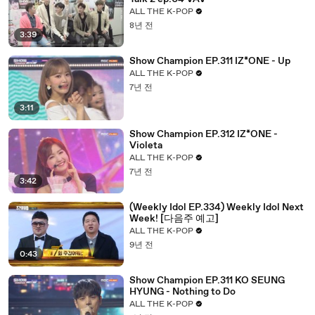
ALL THE K-POP
8년 전
3:39
Show Champion EP.311 IZ*ONE - Up
ALL THE K-POP
7년 전
3:11
Show Champion EP.312 IZ*ONE -
Violeta
ALL THE K-POP
7년 전
3:42
(Weekly Idol EP.334) Weekly Idol Next
Week! [다음주 예고]
ALL THE K-POP
9년 전
0:43
Show Champion EP.311 KO SEUNG
HYUNG - Nothing to Do
ALL THE K-POP