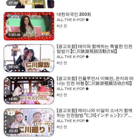
47:45
대한외국인 203회
ALL THE K-POP
4년 전
1:30:41
[광고포함] 태미와 함께하는 특별한 인천
탐방기 【仁川旅遊視頻活動介紹】
ALL THE K-POP
6년 전
16:32
[광고포함] 인플루언서 이혜란, 은지와 떠
나는 인천 여행 【仁川旅游视频活动介绍】
ALL THE K-POP
6년 전
14:45
[광고포함] 에리나와 이달의 소녀가 함께
하는 인천탐방 「仁川(インチョン)ツアー
動画イベントのご案内」
ALL THE K-POP
6년 전
20:47