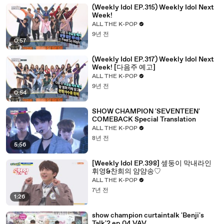
(Weekly Idol EP.315) Weekly Idol Next
Week!
ALL THE K-POP
9년 전
0:57
(Weekly Idol EP.317) Weekly Idol Next
Week! [다음주 예고]
ALL THE K-POP
9년 전
0:54
SHOW CHAMPION 'SEVENTEEN'
COMEBACK Special Translation
ALL THE K-POP
8년 전
5:56
[Weekly Idol EP.398] 셒둥이 막내라인
휘영&찬희의 얌얌송♡
ALL THE K-POP
7년 전
1:26
show champion curtaintalk 'Benji's
Talk'2 ep.04 VAV