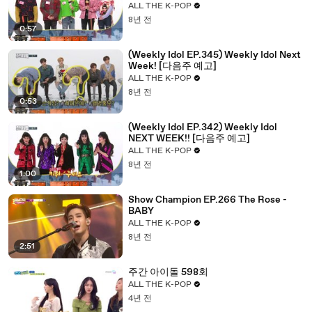
ALL THE K-POP
8년 전
0:57
(Weekly Idol EP.345) Weekly Idol Next
Week! [다음주 예고]
ALL THE K-POP
8년 전
0:53
(Weekly Idol EP.342) Weekly Idol
NEXT WEEK!! [다음주 예고]
ALL THE K-POP
8년 전
1:00
Show Champion EP.266 The Rose -
BABY
ALL THE K-POP
8년 전
2:51
주간 아이돌 598회
ALL THE K-POP
4년 전