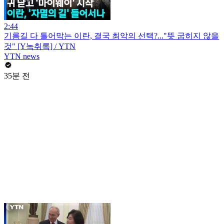
2:44
기름길 다 틀어막는 이란, 결국 최악의 선택?..."뜻 굽히지 않을
것" [Y녹취록] / YTN
YTN news
35분 전