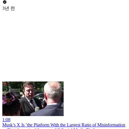
3년 전
1:08
Musk’s X Is ‘the Platform With the Largest Ratio of Misinformation