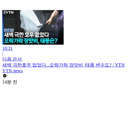
10:31
|
다음 순서
새벽 극한호우 없었다...오락가락 장맛비, 태풍 변수도? / YTN
YTN news
14분 전