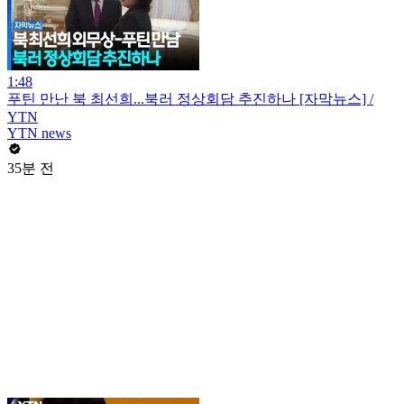
1:48
푸틴 만난 북 최선희...북러 정상회담 추진하나 [자막뉴스] /
YTN
YTN news
35분 전