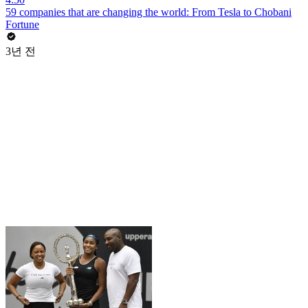
59 companies that are changing the world: From Tesla to Chobani
Fortune
3년 전