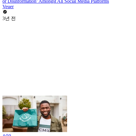
or Disinformation’ Amongst All Social Media Platforms
Veuer
3년 전
4:50