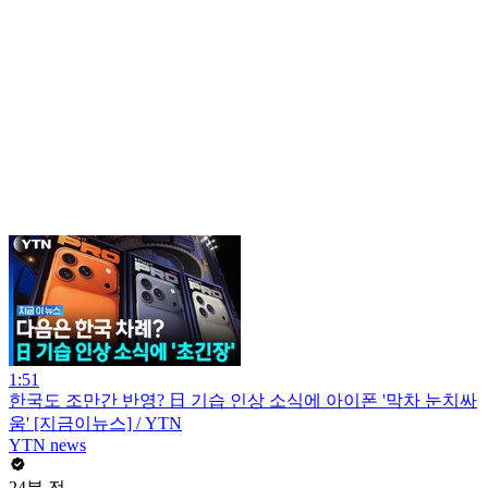
1:51
한국도 조만간 반영? 日 기습 인상 소식에 아이폰 '막차 눈치싸
움' [지금이뉴스] / YTN
YTN news
24분 전