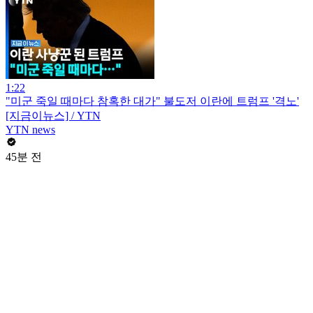
1:22
"미군 죽일 때마다 참혹한 대가" 불도저 이란에 트럼프 '격노'
[지금이뉴스] / YTN
YTN news
45분 전