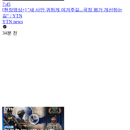
7:45
[현장영상+] "새 사안 귀하게 여겨주길...국정 평가 개선하는
길" / YTN
YTN news
34분 전