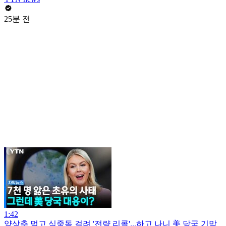
25분 전
1:42
양상추 먹고 식중독 걸려 '전량 리콜'...하고 나니 美 당국 기막