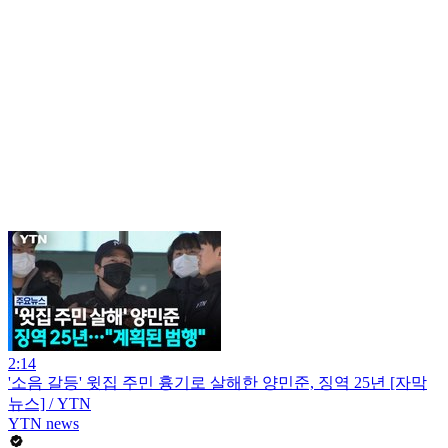
2:14
'소음 갈등' 윗집 주민 흉기로 살해한 양민준, 징역 25년 [자막
뉴스] / YTN
YTN news