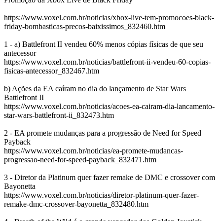
https://www.voxel.com.br/noticias/xbox-live-tem-promocoes-black-
friday-bombasticas-precos-baixissimos_832460.htm
1 - a) Battlefront II vendeu 60% menos cópias físicas de que seu
antecessor
https://www.voxel.com.br/noticias/battlefront-ii-vendeu-60-copias-
fisicas-antecessor_832467.htm
b) Ações da EA caíram no dia do lançamento de Star Wars
Battlefront II
https://www.voxel.com.br/noticias/acoes-ea-cairam-dia-lancamento-
star-wars-battlefront-ii_832473.htm
2 - EA promete mudanças para a progressão de Need for Speed
Payback
https://www.voxel.com.br/noticias/ea-promete-mudancas-
progressao-need-for-speed-payback_832471.htm
3 - Diretor da Platinum quer fazer remake de DMC e crossover com
Bayonetta
https://www.voxel.com.br/noticias/diretor-platinum-quer-fazer-
remake-dmc-crossover-bayonetta_832480.htm