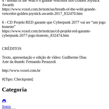
4 - Breath of the Wild é o grande vencedor dos Golden Joystick
Awards
https://www.voxel.com.br/noticias/breath-of-the-wild-grande-
vencedor-golden-joystick-awards-2017_832470.htm
6 - CD Projekt RED garante que Cyberpunk 2077 vai ser “um jogo
honesto”
https://www.voxel.com.br/noticias/cd-projekt-red-garante-
cyberpunk-2077-jogo-honesto_832474.htm
CRÉDITOS
Texto, apresentação e edição de vídeo: Guilherme Dias
Arte da thumb: Fernando Perazzoli
http://www.voxel.com.br
#[Tipo: Checkpoint]
Categoria
🎮️
Jogos