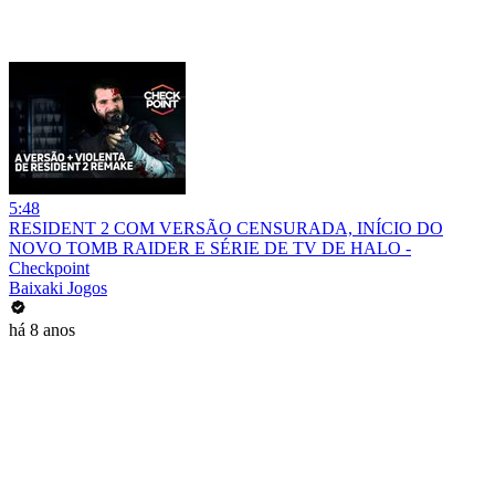
5:48
RESIDENT 2 COM VERSÃO CENSURADA, INÍCIO DO
NOVO TOMB RAIDER E SÉRIE DE TV DE HALO -
Checkpoint
Baixaki Jogos
há 8 anos