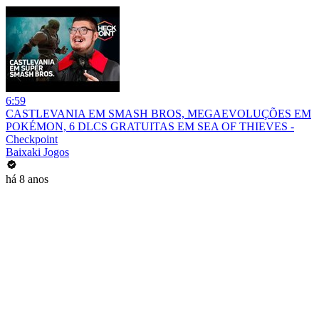
6:59
CASTLEVANIA EM SMASH BROS, MEGAEVOLUÇÕES EM
POKÉMON, 6 DLCS GRATUITAS EM SEA OF THIEVES -
Checkpoint
Baixaki Jogos
há 8 anos