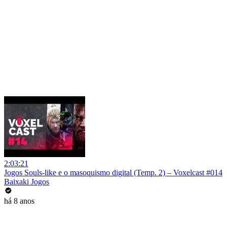
2:03:21
Jogos Souls-like e o masoquismo digital (Temp. 2) – Voxelcast #014
Baixaki Jogos
há 8 anos