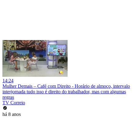
14:24
Mulher Demais – Café com Direito - Horário de almoço, intervalo
interjornada tudo isso é direito do trabalhador, mas com algumas
regras
TV Correio
há 8 anos