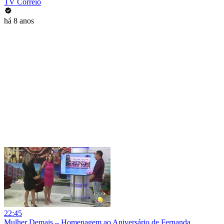
TV Correio
há 8 anos
22:45
Mulher Demais – Homenagem ao Aniversário de Fernanda