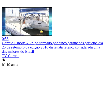
0:56
Correio Esporte - Grupo formado por cinco paraibanos participa dia
25 de setembro da edição 2016 da regata refeno, considerada uma
das maiores do Brasil
TV Correio
há 10 anos