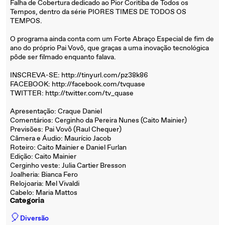
Falha de Cobertura dedicado ao Pior Coritiba de Todos os
Tempos, dentro da série PIORES TIMES DE TODOS OS
TEMPOS.
O programa ainda conta com um Forte Abraço Especial de fim de
ano do próprio Pai Vovô, que graças a uma inovação tecnológica
pôde ser filmado enquanto falava.
INSCREVA-SE: http://tinyurl.com/pz38k86
FACEBOOK: http://facebook.com/tvquase
TWITTER: http://twitter.com/tv_quase
Apresentação: Craque Daniel
Comentários: Cerginho da Pereira Nunes (Caito Mainier)
Previsões: Pai Vovô (Raul Chequer)
Câmera e Áudio: Maurício Jacob
Roteiro: Caito Mainier e Daniel Furlan
Edição: Caito Mainier
Cerginho veste: Julia Cartier Bresson
Joalheria: Bianca Fero
Relojoaria: Mel Vivaldi
Cabelo: Maria Mattos
Categoria
🎈
Diversão