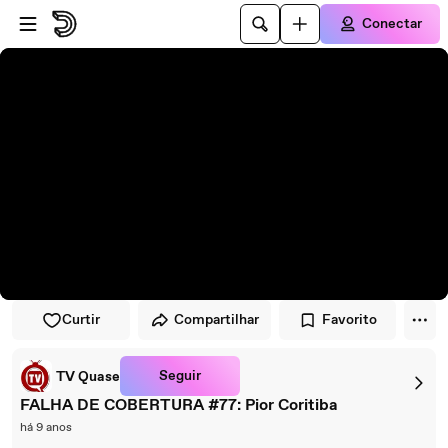
Pular para o player
Ir para o conteúdo principal
Conectar
Curtir
Compartilhar
Favorito
Seguir
TV Quase
FALHA DE COBERTURA #77: Pior Coritiba
há 9 anos