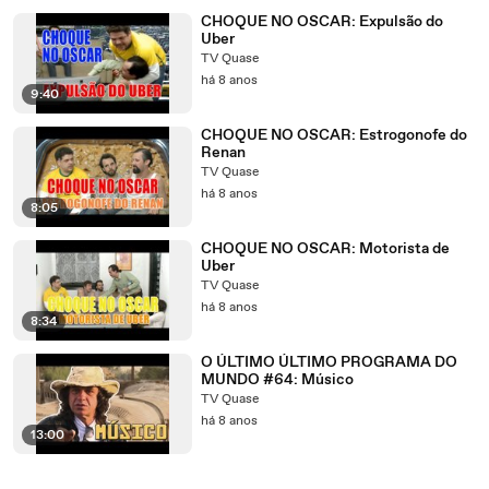
CHOQUE NO OSCAR: Expulsão do
Uber
TV Quase
há 8 anos
9:40
CHOQUE NO OSCAR: Estrogonofe do
Renan
TV Quase
há 8 anos
8:05
CHOQUE NO OSCAR: Motorista de
Uber
TV Quase
há 8 anos
8:34
O ÚLTIMO ÚLTIMO PROGRAMA DO
MUNDO #64: Músico
TV Quase
há 8 anos
13:00