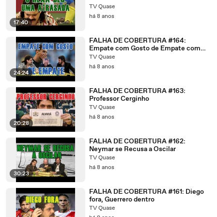
TV Quase
há 8 anos
17:40
FALHA DE COBERTURA #164:
Empate com Gosto de Empate com
Fernando Vannucci
TV Quase
há 8 anos
24:24
FALHA DE COBERTURA #163:
Professor Cerginho
TV Quase
há 8 anos
20:28
FALHA DE COBERTURA #162:
Neymar se Recusa a Oscilar
TV Quase
há 8 anos
30:23
FALHA DE COBERTURA #161: Diego
fora, Guerrero dentro
TV Quase