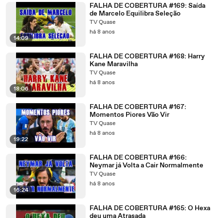
FALHA DE COBERTURA #169: Saída
de Marcelo Equilibra Seleção
TV Quase
há 8 anos
14:09
FALHA DE COBERTURA #168: Harry
Kane Maravilha
TV Quase
há 8 anos
18:06
FALHA DE COBERTURA #167:
Momentos Piores Vão Vir
TV Quase
há 8 anos
19:22
FALHA DE COBERTURA #166:
Neymar já Volta a Cair Normalmente
TV Quase
há 8 anos
16:24
FALHA DE COBERTURA #165: O Hexa
deu uma Atrasada