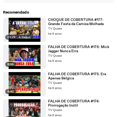
Recomendado
CHOQUE DE COBERTURA #177:
Grande Festa da Camisa Molhada
TV Quase
há 8 anos
23:29
|
A Seguir
FALHA DE COBERTURA #176: Mick
Jagger Nunca Erra
TV Quase
há 8 anos
9:10
FALHA DE COBERTURA #175: Era
Apenas Bélgica
TV Quase
há 8 anos
9:42
FALHA DE COBERTURA #174:
Prorrogação Inútil
TV Quase
há 8 anos