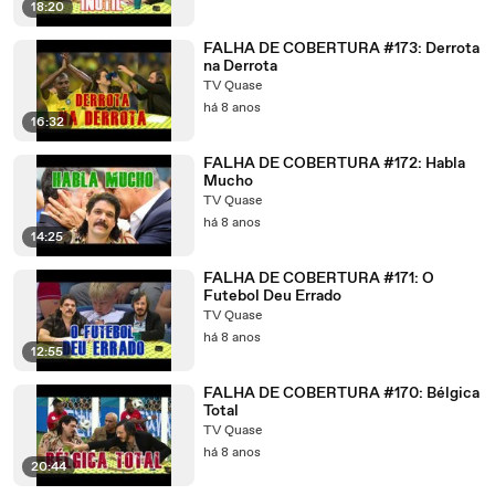
18:20
FALHA DE COBERTURA #173: Derrota
na Derrota
TV Quase
há 8 anos
16:32
FALHA DE COBERTURA #172: Habla
Mucho
TV Quase
há 8 anos
14:25
FALHA DE COBERTURA #171: O
Futebol Deu Errado
TV Quase
há 8 anos
12:55
FALHA DE COBERTURA #170: Bélgica
Total
TV Quase
há 8 anos
20:44