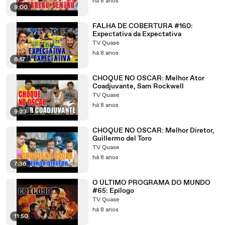
há 8 anos
9:00
FALHA DE COBERTURA #160:
Expectativa da Expectativa
TV Quase
há 8 anos
6:17
CHOQUE NO OSCAR: Melhor Ator
Coadjuvante, Sam Rockwell
TV Quase
há 8 anos
9:23
CHOQUE NO OSCAR: Melhor Diretor,
Guillermo del Toro
TV Quase
há 8 anos
7:36
O ÚLTIMO PROGRAMA DO MUNDO
#65: Epílogo
TV Quase
há 8 anos
11:50