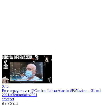
0:45
En campagne avec @Corsica_Libera Aiacciu #FàNazione - 31 mai
2021 #Territoriales2021
antofpcl
il y a 5 ans