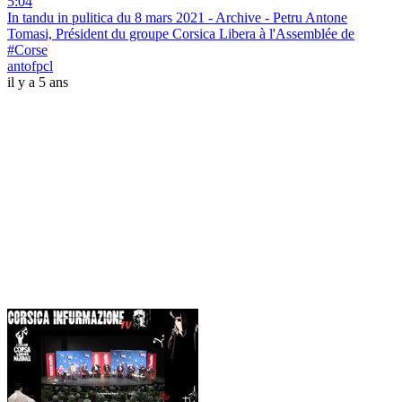
5:04
In tandu in pulitica du 8 mars 2021 - Archive - Petru Antone
Tomasi, Président du groupe Corsica Libera à l'Assemblée de
#Corse
antofpcl
il y a 5 ans