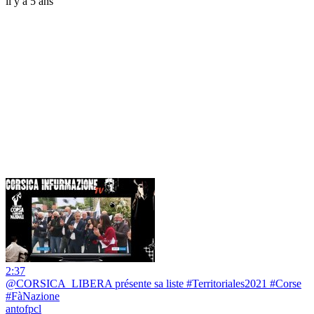
il y a 5 ans
2:37
@CORSICA_LIBERA présente sa liste #Territoriales2021 #Corse
#FàNazione
antofpcl