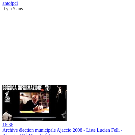
antofpcl
il y a 5 ans
16:36
Archive élection municipale Ajaccio 2008 - Liste Lucien Felli -