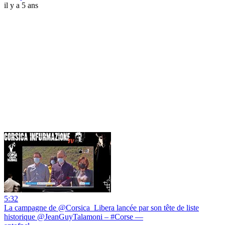
il y a 5 ans
5:32
La campagne de @Corsica_Libera lancée par son tête de liste
historique @JeanGuyTalamoni – #Corse —