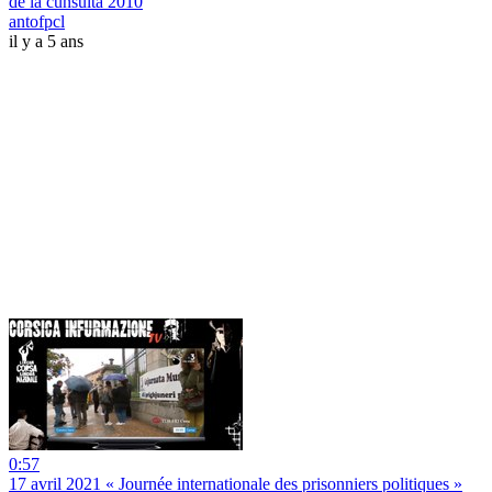
de la cunsulta 2010
antofpcl
il y a 5 ans
0:57
17 avril 2021 « Journée internationale des prisonniers politiques »