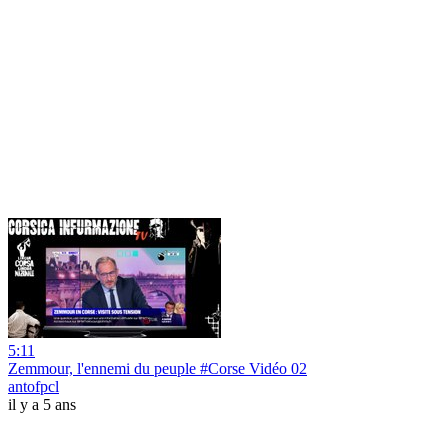
5:11
Zemmour, l'ennemi du peuple #Corse Vidéo 02
antofpcl
il y a 5 ans