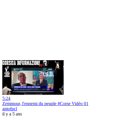
5:24
Zemmour, l'ennemi du peuple #Corse Vidéo 01
antofpcl
il y a 5 ans