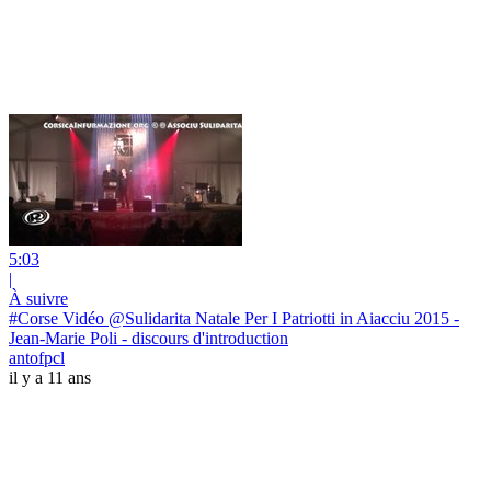
5:03
|
À suivre
#‎Corse‬ Vidéo @Sulidarita Natale Per I Patriotti in Aiacciu 2015 -
Jean-Marie Poli - discours d'introduction
antofpcl
il y a 11 ans