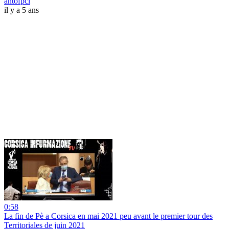
antofpcl
il y a 5 ans
0:58
La fin de Pè a Corsica en mai 2021 peu avant le premier tour des
Territoriales de juin 2021