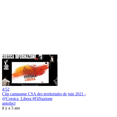
4:52
Clip campagne CSA des territoriales de juin 2021 -
@Corsica_Libera #FàNazione
antofpcl
il y a 5 ans