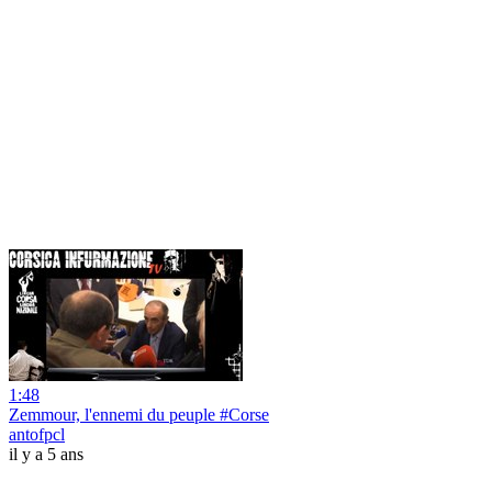
1:48
Zemmour, l'ennemi du peuple #Corse
antofpcl
il y a 5 ans