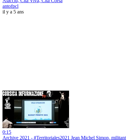
Aiacciu, Cità Viva, Cità Corsa
antofpcl
il y a 5 ans
0:15
Archive 2021 - #Territoriales2021 Jean Michel Simon, militant