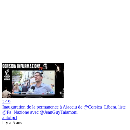
2:19
Inauguration de la permanence à Aiacciu de @Corsica_Libera, liste
@Fa_Nazione avec @JeanGuyTalamoni
antofpcl
il y a 5 ans