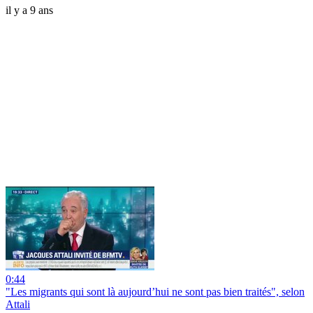
il y a 9 ans
0:44
"Les migrants qui sont là aujourd’hui ne sont pas bien traités", selon
Attali