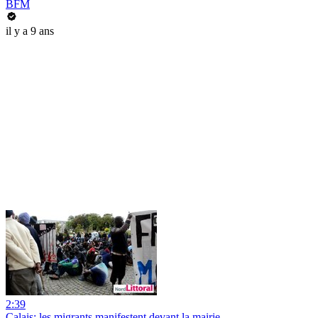
BFM
il y a 9 ans
2:39
Calais: les migrants manifestent devant la mairie