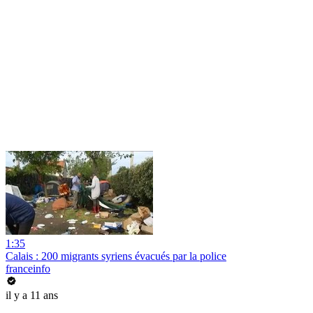
1:35
Calais : 200 migrants syriens évacués par la police
franceinfo
il y a 11 ans