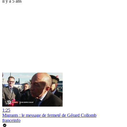
il y a 5 ans
1:25
Migrants : le message de fermeté de Gérard Collomb
franceinfo