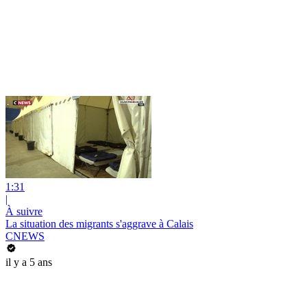
1:31
|
À suivre
La situation des migrants s'aggrave à Calais
CNEWS
il y a 5 ans