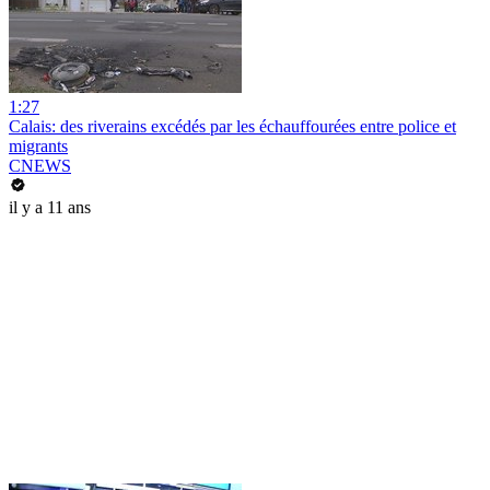
1:27
Calais: des riverains excédés par les échauffourées entre police et
migrants
CNEWS
il y a 11 ans