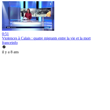
0:51
Violences à Calais : quatre migrants entre la vie et la mort
franceinfo
il y a 8 ans