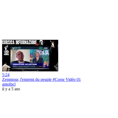
5:24
Zemmour, l'ennemi du peuple #Corse Vidéo 01
antofpcl
il y a 5 ans