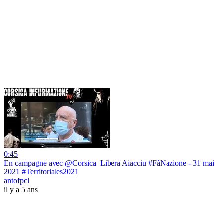
0:45
En campagne avec @Corsica_Libera Aiacciu #FàNazione - 31 mai
2021 #Territoriales2021
antofpcl
il y a 5 ans