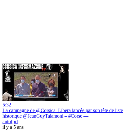
5:32
La campagne de @Corsica_Libera lancée par son tête de liste
historique @JeanGuyTalamoni – #Corse —
antofpcl
il y a 5 ans