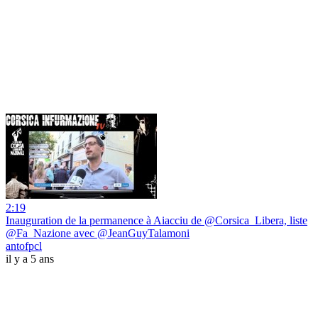
2:19
Inauguration de la permanence à Aiacciu de @Corsica_Libera, liste
@Fa_Nazione avec @JeanGuyTalamoni
antofpcl
il y a 5 ans