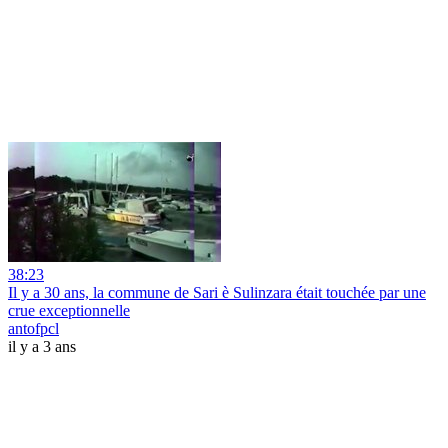
38:23
Il y a 30 ans, la commune de Sari è Sulinzara était touchée par une
crue exceptionnelle
antofpcl
il y a 3 ans