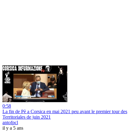
0:58
La fin de Pè a Corsica en mai 2021 peu avant le premier tour des
Territoriales de juin 2021
antofpcl
il y a 5 ans