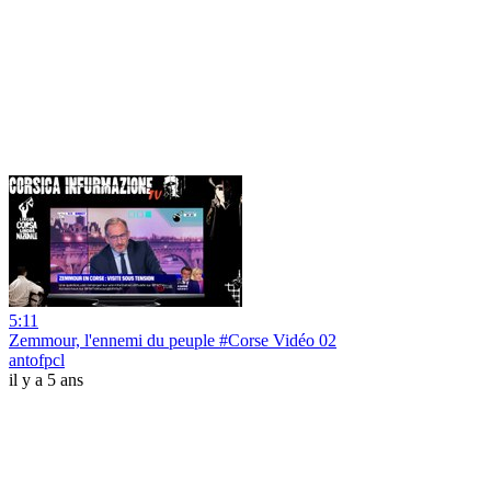
5:11
Zemmour, l'ennemi du peuple #Corse Vidéo 02
antofpcl
il y a 5 ans