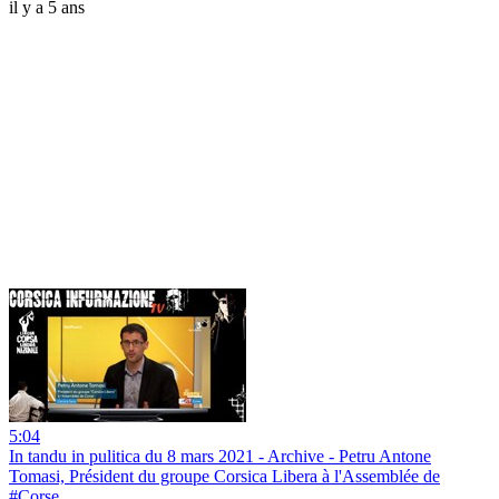
il y a 5 ans
5:04
In tandu in pulitica du 8 mars 2021 - Archive - Petru Antone
Tomasi, Président du groupe Corsica Libera à l'Assemblée de
#Corse