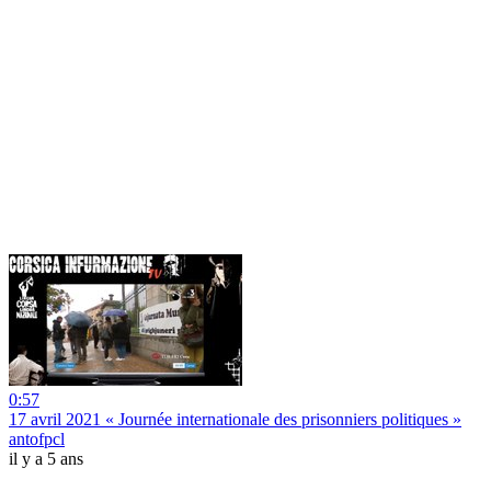
0:57
17 avril 2021 « Journée internationale des prisonniers politiques »
antofpcl
il y a 5 ans