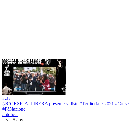
2:37
@CORSICA_LIBERA présente sa liste #Territoriales2021 #Corse
#FàNazione
antofpcl
il y a 5 ans