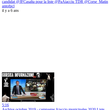
candidat @JFCasalta pour la liste @PaAiacciu TDR @Corse_Matin
antofpcl
il y a 6 ans
5:16
Archive octobre 2019 - campagne Ajaccio municipales 2020 Liste