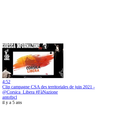
4:52
Clip campagne CSA des territoriales de juin 2021 -
@Corsica_Libera #FàNazione
antofpcl
il y a 5 ans