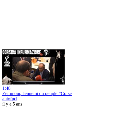
1:48
Zemmour, l'ennemi du peuple #Corse
antofpcl
il y a 5 ans