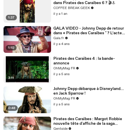
dans Pirates des Caraïbes 6 ? 🎬⚓
COFFEE BREAK GEEK
il y a 1 an
1:37
GALA VIDEO - Johnny Depp de retour
dans « Pirates des Caraïbes " ? L’acteur
fait une mise au point
Gala.fr
il y a 4 ans
1:10
Pirates des Caraïbes 4 : la bande-
annonce
OhMyMag FR
il y a 5 ans
3:11
Johnny Depp débarque à Disneyland...
en Jack Sparrow !
OhMyMag FR
il y a 5 ans
0:48
Pirates des Caraïbes : Margot Robbie
nouvelle tête d'affiche de la saga
Disney
Gentside