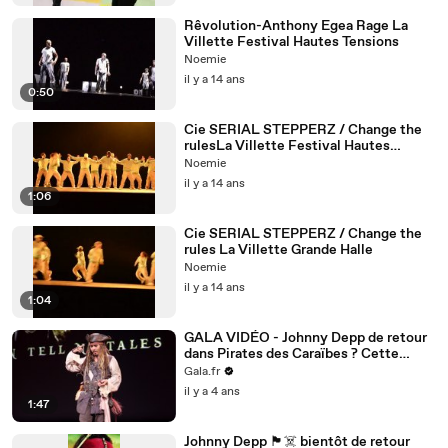
Rêvolution-Anthony Egea Rage La
Villette Festival Hautes Tensions
Noemie
il y a 14 ans
0:50
Cie SERIAL STEPPERZ / Change the
rulesLa Villette Festival Hautes
Tensions
Noemie
il y a 14 ans
1:06
Cie SERIAL STEPPERZ / Change the
rules La Villette Grande Halle
Noemie
il y a 14 ans
1:04
GALA VIDÉO - Johnny Depp de retour
dans Pirates des Caraïbes ? Cette
petite phrase qui va décevoir les fans…
Gala.fr
il y a 4 ans
1:47
Johnny Depp 🏴‍☠️ bientôt de retour