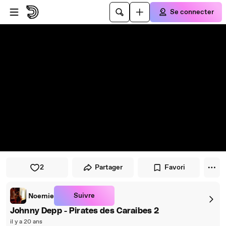
Passer au player
Passer au contenu principal
Se connecter
2
Partager
Favori
Suivre
Noemie
Johnny Depp - Pirates des Caraibes 2
il y a 20 ans