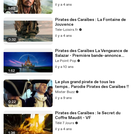
il y a 4 ans
1:02
Pirates des Caraïbes : La Fontaine de
Jouvence
Tele-Loisirs.fr
il y a 4 ans
0:32
Pirates des Caraïbes La Vengeance de
Salazar - Première bande-annonce
VOST HD
Le Point Pop
il y a 10 ans
1:52
Le plus grand pirate de tous les
temps.. Parodie Pirates des Caraïbes !!
Mister Buzz
il y a 9 ans
0:22
Pirates des Caraïbes : le Secret du
Coffre Maudit - VF
Télé 7 Jours
il y a 4 ans
1:36