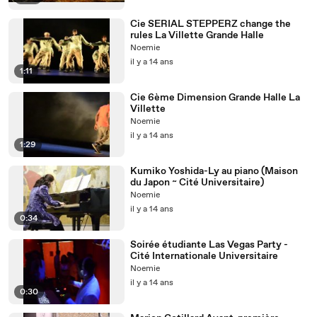
Cie SERIAL STEPPERZ change the
rules La Villette Grande Halle
Noemie
il y a 14 ans
1:11
Cie 6ème Dimension Grande Halle La
Villette
Noemie
il y a 14 ans
1:29
Kumiko Yoshida-Ly au piano (Maison
du Japon ~ Cité Universitaire)
Noemie
il y a 14 ans
0:34
Soirée étudiante Las Vegas Party -
Cité Internationale Universitaire
Noemie
il y a 14 ans
0:30