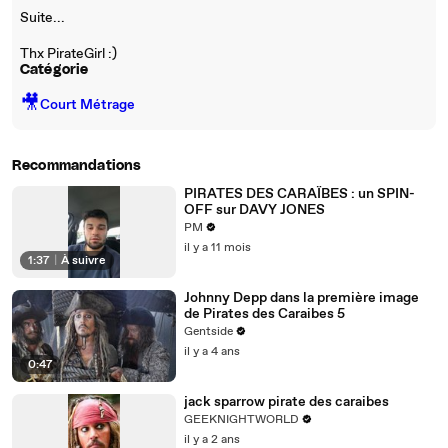
Suite...
Thx PirateGirl :)
Catégorie
🎥
Court Métrage
Recommandations
PIRATES DES CARAÏBES : un SPIN-
OFF sur DAVY JONES
PM
il y a 11 mois
1:37
|
À suivre
Johnny Depp dans la première image
de Pirates des Caraibes 5
Gentside
il y a 4 ans
0:47
jack sparrow pirate des caraibes
GEEKNIGHTWORLD
il y a 2 ans