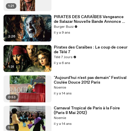
1:21
PIRATES DES CARAÏBES Vengeance
de Salazar Nouvelle Bande Annonce VF
- Johnny Depp
Burger Buzz
il y a 9 ans
2:26
Pirates des Caraïbes : Le coup de coeur
de Télé 7
Télé 7 Jours
il y a 6 ans
1:31
"Aujourd'hui n'est pas demain" Festival
Coulée Douce 2012 Paris
Noemie
il y a 14 ans
0:53
Carnaval Tropical de Paris à la Foire
(Paris 8 Mai 2012)
Noemie
il y a 14 ans
1:18