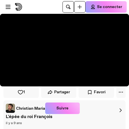
Passer au player
Passer au contenu principal
Se connecter
1
Partager
Favori
Suivre
Christian Maria
L'épée du roi François
il y a 9 ans