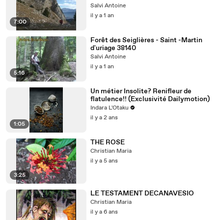
Salvi Antoine
il y a 1 an
7:00
Forêt des Seiglières - Saint -Martin
d'uriage 38140
Salvi Antoine
il y a 1 an
5:16
Un métier Insolite? Renifleur de
flatulence!! (Exclusivité Dailymotion)
Indara L'Otaku
il y a 2 ans
1:05
THE ROSE
Christian Maria
il y a 5 ans
3:25
LE TESTAMENT DECANAVESIO
Christian Maria
il y a 6 ans