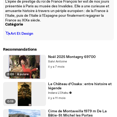
L'épée de prestige du roi de France François Ier est de nos jours
présentée à Paris au musée des Invalides. Elle a une curieuse et
amusante histoire à travers un périple européen : de la France à
l'Italie, puis de l'Italie à l'Espagne pour finalement regagner la
France au XIXe siècle.
Catégorie
🦄
Art Et Design
Recommandations
Noël 2025 Montagny 69700
Salvi Antoine
il y a 7 mois
6:05
|
À suivre
Le Château d’Osaka : entre histoire et
légende
Indara L'Otaku
il y a 11 mois
0:19
Cime de Montaveilla 1979 m De La
Bâtie-St Michel les Portes