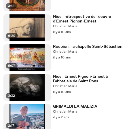
3:12
Nice : rétrospective de l'oeuvre
d'Ernest Pignon-Ernest
Christian Maria
il y a 10 ans
6:29
Roubion : la chapelle Saint-Sébastien
Christian Maria
il y a 10 ans
5:07
Nice : Ernest Pignon-Ernest à
l'abbatiale de Saint Pons
Christian Maria
il y a 10 ans
3:32
GRIMALDI LA MALIZIA
Christian Maria
il y a 2 ans
2:17