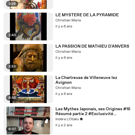
3:28
LE MYSTERE DE LA PYRAMIDE
Christian Maria
il y a 6 ans
2:43
LA PASSION DE MATHIEU D'ANVERS
Christian Maria
il y a 6 ans
2:53
La Chartreuse de Villeneuve lez
Avignon
Christian Maria
il y a 9 ans
6:55
Les Mythes Japonais, ses Origines #16
Résumé partie 2 #Exclusivité
Dailymotion
Indara L'Otaku
il y a 2 ans
6:07