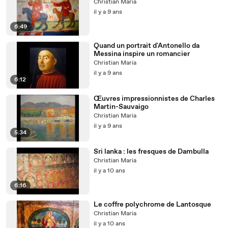
Christian Maria
il y a 9 ans
6:49
Quand un portrait d'Antonello da
Messina inspire un romancier
Christian Maria
il y a 9 ans
6:12
Œuvres impressionnistes de Charles
Martin-Sauvaigo
Christian Maria
il y a 9 ans
5:34
Sri lanka : les fresques de Dambulla
Christian Maria
il y a 10 ans
6:16
Le coffre polychrome de Lantosque
Christian Maria
il y a 10 ans