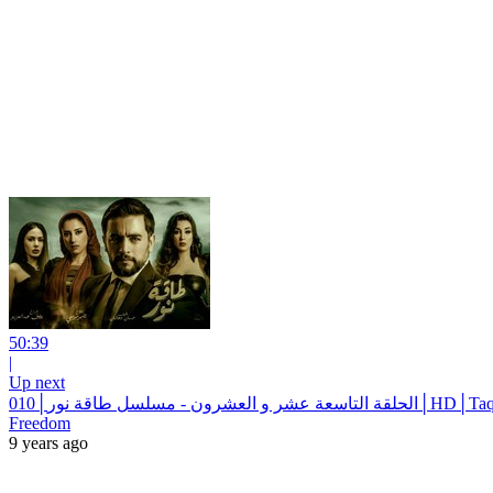
50:39
|
Up next
HD│Taqet Nour Serie )
Freedom
9 years ago