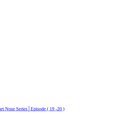
010│الحلقة التاسعة عشر و العشرون - مسلسل طاقة نور│s│Episode ( 19 -20