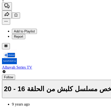
Add to Playlist
Report
Alhayah Series TV
Follow
9 years ago