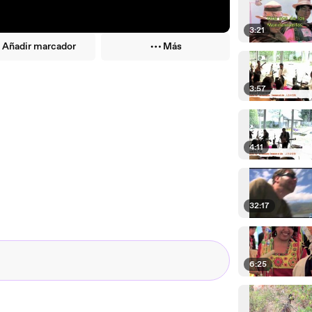
3:21
Añadir marcador
Más
3:57
4:11
32:17
6:25