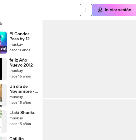
Iniciar sesión
a
El Condor
Pasa by 12
Girls Band
muskuy
mente
hace 11 años
feliz Año
Nuevo 2012
muskuy
hace 15 años
Un dia de
Noviembre -
Peguche Tiu
muskuy
hace 15 años
Llaki Shunku
muskuy
hace 15 años
Chililin