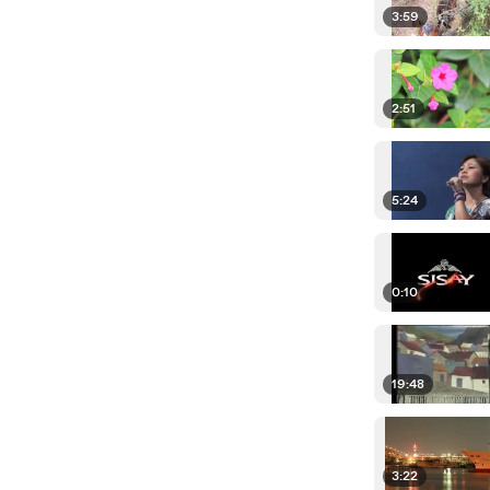
3:59
2:51
5:24
0:10
19:48
3:22