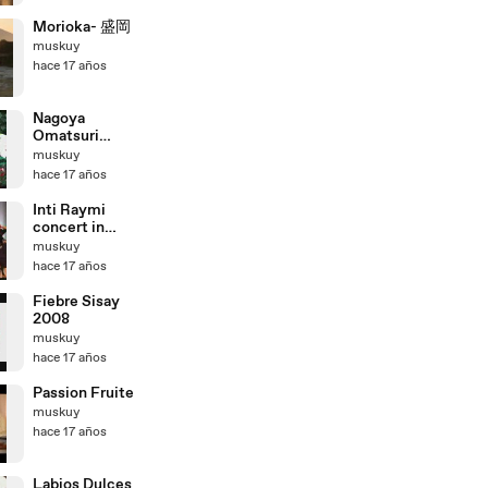
Morioka- 盛岡
muskuy
hace 17 años
Nagoya
Omatsuri
2009
muskuy
hace 17 años
Inti Raymi
concert in
Japan 2009
muskuy
hace 17 años
Fiebre Sisay
2008
muskuy
hace 17 años
Passion Fruite
muskuy
hace 17 años
Labios Dulces