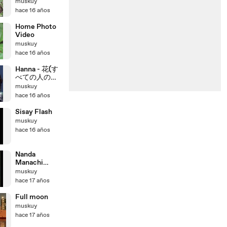
muskuy
hace 16 años
Home Photo
Video
muskuy
hace 16 años
Hanna - 花(す
べての人の心
に花を)-夏川
muskuy
りみ
hace 16 años
Sisay Flash
muskuy
hace 16 años
Nanda
Manachi
Pacha Mama -
muskuy
ニャンダマニ
hace 17 años
ャチ
Full moon
muskuy
hace 17 años