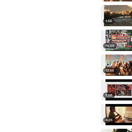
1:55
16:59
12:55
1:06
4:25