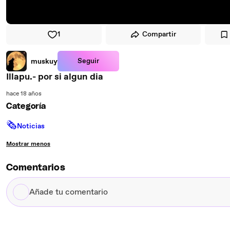
1
Compartir
Seguir
muskuy
Illapu.- por si algun dia
hace 18 años
Categoría
🗞
Noticias
Mostrar menos
Comentarios
Añade
tu
comentario