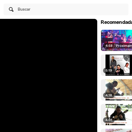
Buscar
Recomendad
4:58
|
Próxima
5:19
4:18
4:01