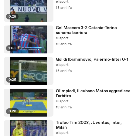
elisport
18 anni fa
0:25
Gol Mascara 3-2 Catania-Torino
schema barriera
elisport
18 anni fa
1:03
Gol di Ibrahimovic, Palermo-Inter 0-1
elisport
18 anni fa
0:25
Olimpiadi, il cubano Matos aggredisce
l'arbitro
elisport
18 anni fa
0:26
Trofeo Tim 2008, JUventus, Inter,
Milan
elisport