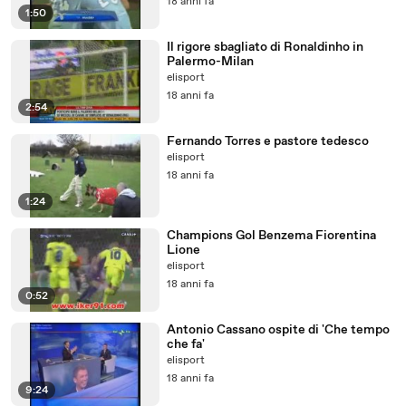
18 anni fa
1:50
Il rigore sbagliato di Ronaldinho in
Palermo-Milan
elisport
18 anni fa
2:54
Fernando Torres e pastore tedesco
elisport
18 anni fa
1:24
Champions Gol Benzema Fiorentina
Lione
elisport
18 anni fa
0:52
Antonio Cassano ospite di 'Che tempo
che fa'
elisport
18 anni fa
9:24