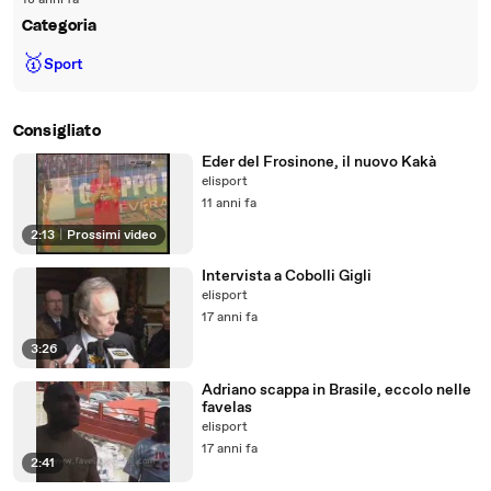
18 anni fa
Categoria
🥇
Sport
Consigliato
Eder del Frosinone, il nuovo Kakà
elisport
11 anni fa
2:13
|
Prossimi video
Intervista a Cobolli Gigli
elisport
17 anni fa
3:26
Adriano scappa in Brasile, eccolo nelle
favelas
elisport
17 anni fa
2:41