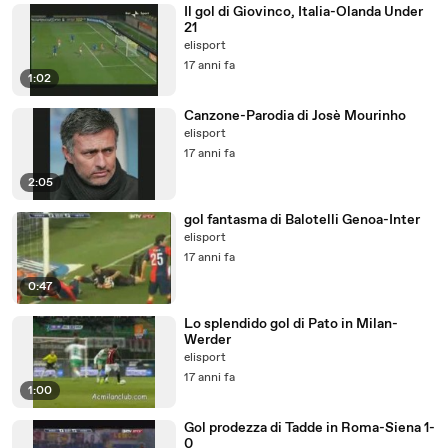
Il gol di Giovinco, Italia-Olanda Under
21
elisport
17 anni fa
1:02
Canzone-Parodia di Josè Mourinho
elisport
17 anni fa
2:05
gol fantasma di Balotelli Genoa-Inter
elisport
17 anni fa
0:47
Lo splendido gol di Pato in Milan-
Werder
elisport
17 anni fa
1:00
Gol prodezza di Tadde in Roma-Siena 1-
0