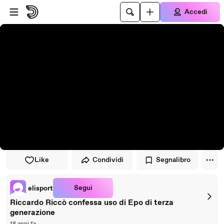
Vai al lettore
Passa al contenuto principale
Accedi
Like
Condividi
Segnalibro
Segui
elisport
Riccardo Riccò confessa uso di Epo di terza
generazione