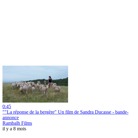
0:45
""La réponse de la bergère" Un film de Sandra Ducasse - bande-
annonce
Rambalh Films
il y a 8 mois