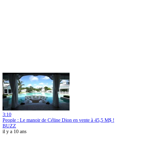
3:10
People : Le manoir de Céline Dion en vente à 45,5 M$ !
BUZZ
il y a 10 ans