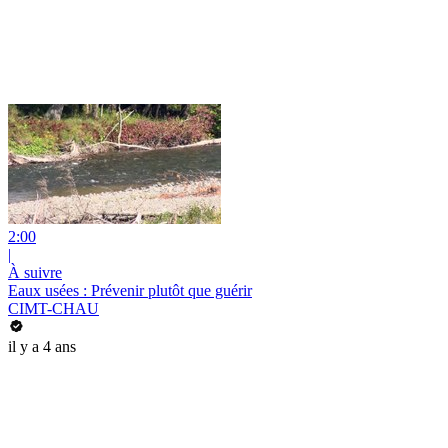
2:00
|
À suivre
Eaux usées : Prévenir plutôt que guérir
CIMT-CHAU
il y a 4 ans