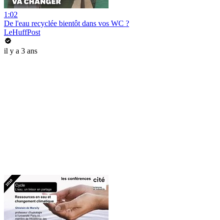
1:02
De l'eau recyclée bientôt dans vos WC ?
LeHuffPost
il y a 3 ans