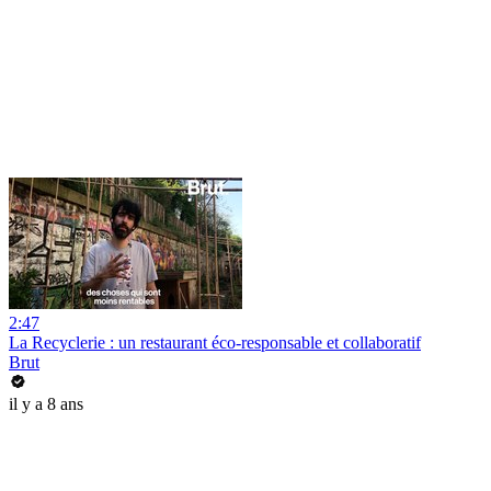
2:47
La Recyclerie : un restaurant éco-responsable et collaboratif
Brut
il y a 8 ans