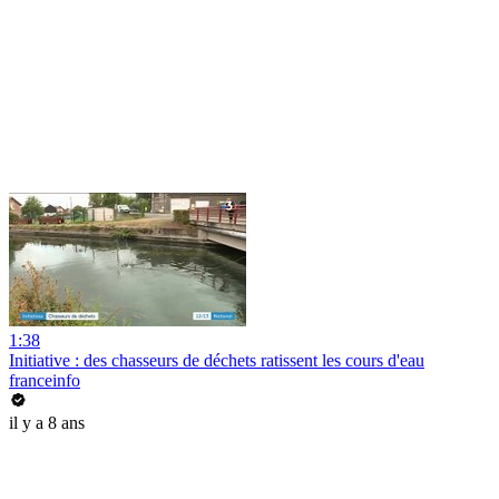
1:38
Initiative : des chasseurs de déchets ratissent les cours d'eau
franceinfo
il y a 8 ans