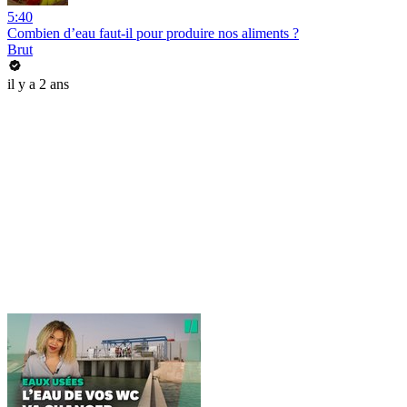
5:40
Combien d’eau faut-il pour produire nos aliments ?
Brut
il y a 2 ans