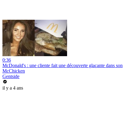
0:36
McDonald's : une cliente fait une découverte glaçante dans son
McChicken
Gentside
il y a 4 ans