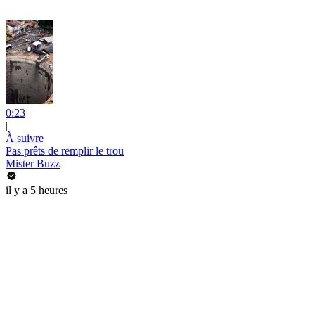
0:23
|
À suivre
Pas prêts de remplir le trou
Mister Buzz
il y a 5 heures