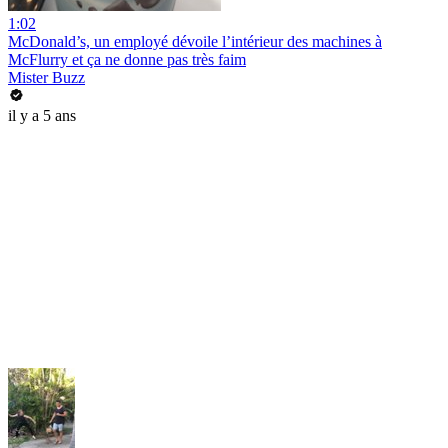
1:02
McDonald’s, un employé dévoile l’intérieur des machines à
McFlurry et ça ne donne pas très faim
Mister Buzz
il y a 5 ans