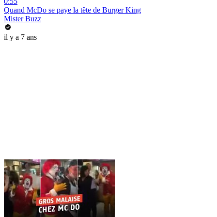
0:55
Quand McDo se paye la tête de Burger King
Mister Buzz
il y a 7 ans