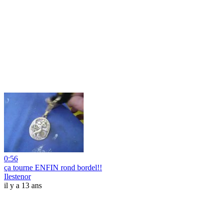
0:56
ça tourne ENFIN rond bordel!!
Ilestenor
il y a 13 ans