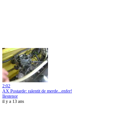
2:02
AX Postarde: ralentit de merde...enfer!
Ilestenor
il y a 13 ans