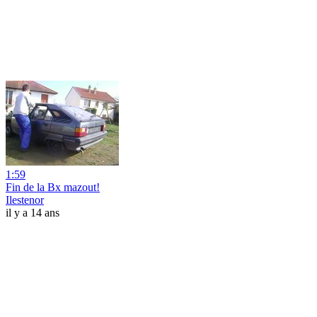
1:59
Fin de la Bx mazout!
Ilestenor
il y a 14 ans