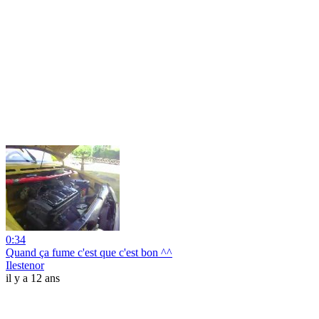
0:34
Quand ça fume c'est que c'est bon ^^
Ilestenor
il y a 12 ans