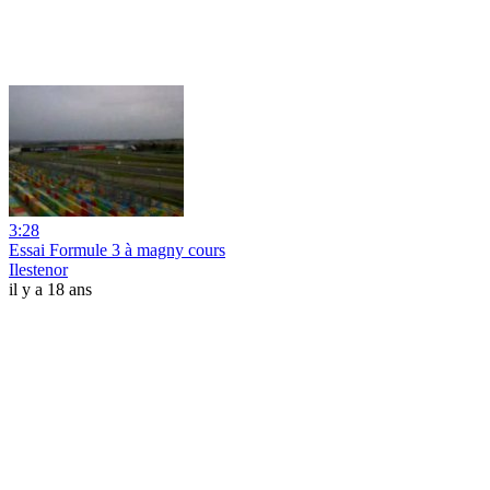
3:28
Essai Formule 3 à magny cours
Ilestenor
il y a 18 ans