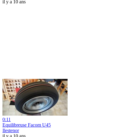
il y a 10 ans
0:11
Equilibreuse Facom U45
Ilestenor
il y a 10 ans