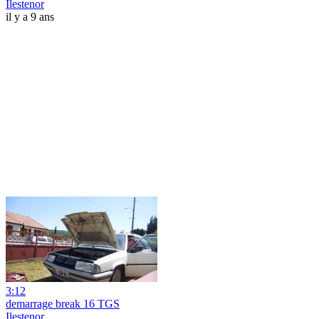
Ilestenor
il y a 9 ans
3:12
demarrage break 16 TGS
Ilestenor