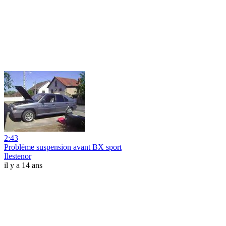
2:43
Problème suspension avant BX sport
Ilestenor
il y a 14 ans