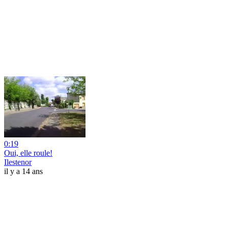
0:19
Oui, elle roule!
Ilestenor
il y a 14 ans