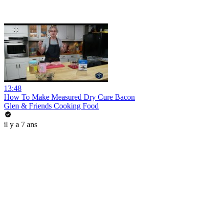
13:48
How To Make Measured Dry Cure Bacon
Glen & Friends Cooking Food
il y a 7 ans