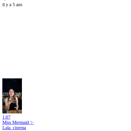
il y a 5 ans
1:07
Miss Mermaid ✨
Lala_cinema