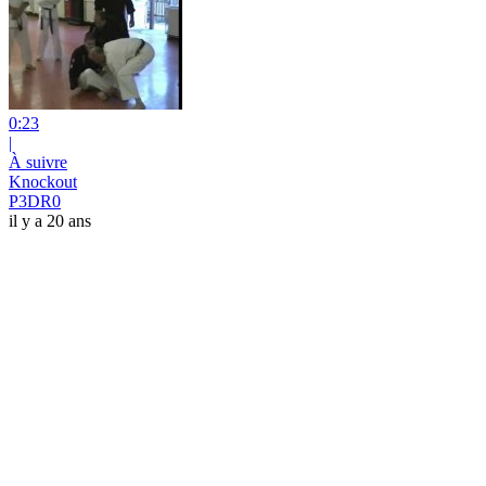
0:23
|
À suivre
Knockout
P3DR0
il y a 20 ans