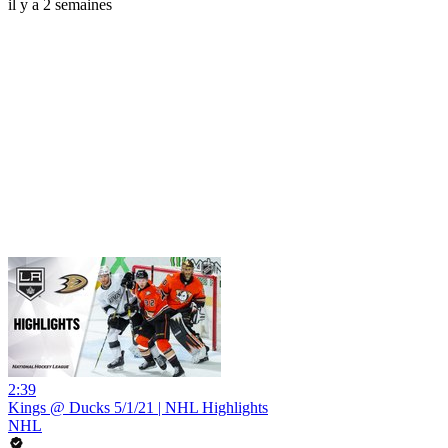
il y a 2 semaines
2:39
Kings @ Ducks 5/1/21 | NHL Highlights
NHL