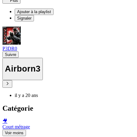
Plus
Ajouter à la playlist
Signaler
P3DR0
Suivre
Airborn3
il y a 20 ans
Catégorie
🎥
Court métrage
Voir moins