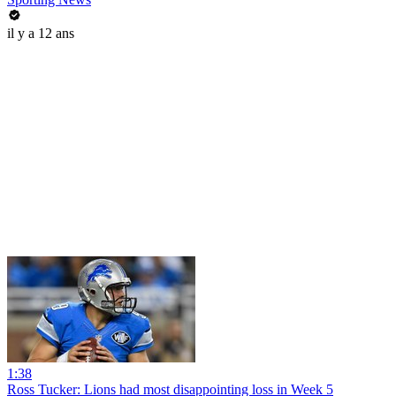
il y a 12 ans
1:38
Ross Tucker: Lions had most disappointing loss in Week 5