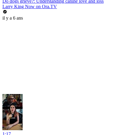
Do dogs grieve?: Understanding canine love and loss
Larry King Now on Ora.TV
il y a 6 ans
1:17