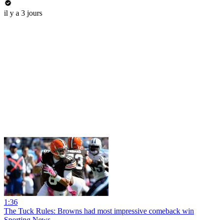
il y a 3 jours
1:36
The Tuck Rules: Browns had most impressive comeback win
Sporting News