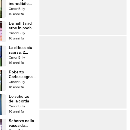
incredibile
preso da un
CmonBilly
arbitro
15 anni fa
Da nullità ad
eroe in pochi
secondi
CmonBilly
16 anni fa
La difesa più
scarsa: 2
autoreti in 5
CmonBilly
minuti
16 anni fa
Roberto
Carlos segna
da calcio
CmonBilly
d'angolo
16 anni fa
Lo scherzo
della corda
CmonBilly
16 anni fa
Scherzo nella
vasca da