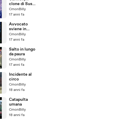
clone di Susan
Boyle
CmonBilly
17 anni fa
Avvocato
sviene in
diretta
CmonBilly
17 anni fa
Salto in lungo
da paura
CmonBilly
17 anni fa
Incidente al
circo
CmonBilly
18 anni fa
Catapulta
umana
CmonBilly
18 anni fa