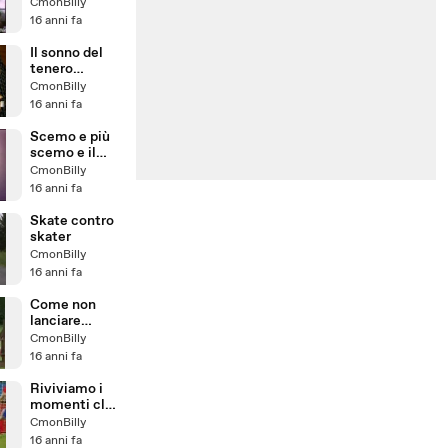
bagno
CmonBilly
16 anni fa
Il sonno del
tenero
cagnolino
CmonBilly
16 anni fa
Scemo e più
scemo e il
numero in
CmonBilly
corridoio
16 anni fa
Skate contro
skater
CmonBilly
16 anni fa
Come non
lanciare
un'anguria con
CmonBilly
la fionda
16 anni fa
Riviviamo i
momenti clou
del Mondiale
CmonBilly
con i bambini
16 anni fa