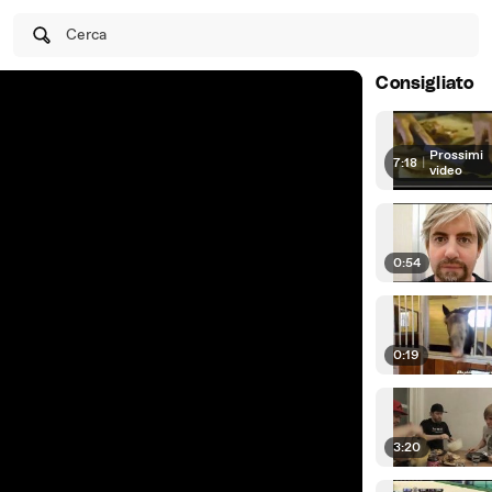
Cerca
Consigliato
Prossimi
7:18
|
video
0:54
0:19
3:20