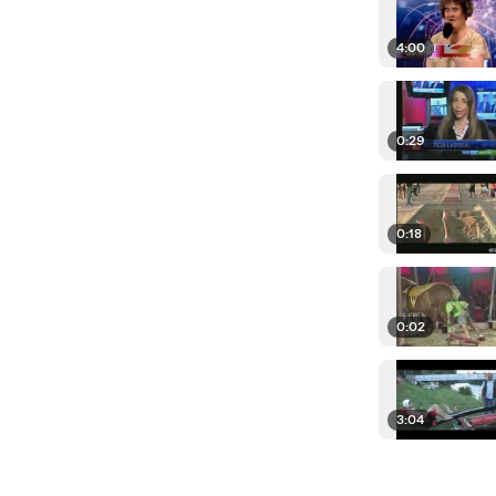
4:00
0:29
0:18
0:02
3:04