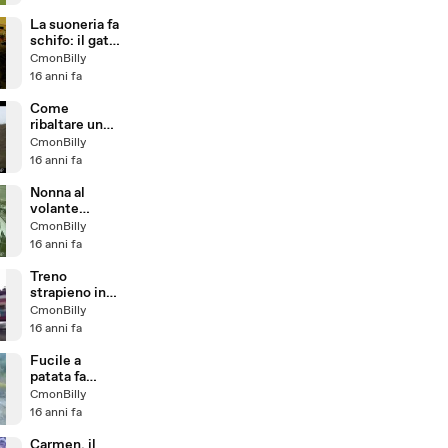
africani
La suoneria fa
schifo: il gatto
reagisce
CmonBilly
16 anni fa
Come
ribaltare un
trattore
CmonBilly
16 anni fa
Nonna al
volante
sfascia due
CmonBilly
auto in
16 anni fa
retromarcia
Treno
strapieno in
India
CmonBilly
16 anni fa
Fucile a
patata fa
cilecca
CmonBilly
16 anni fa
Carmen, il