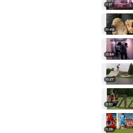
1:17
0:49
0:54
0:27
1:10
1:38