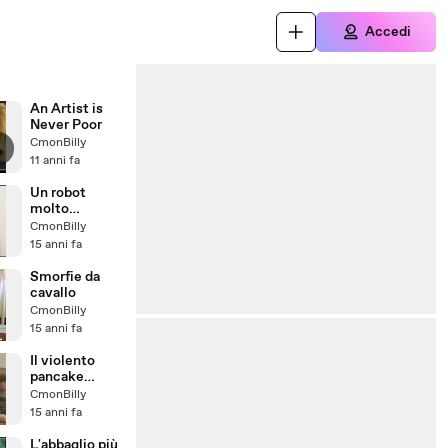
Accedi
An Artist is
Never Poor
CmonBilly
11 anni fa
Un robot
molto
realistico
CmonBilly
15 anni fa
Smorfie da
cavallo
CmonBilly
15 anni fa
Il violento
pancake
svedese
CmonBilly
15 anni fa
L'abbaglio più