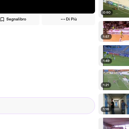
0:50
Segnalibro
Di Più
1:57
1:49
1:21
1:16