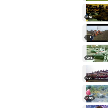
0:16
1:19
0:45
0:25
0:06