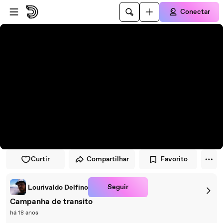
Pular para o player
Ir para o conteúdo principal
Conectar
Curtir
Compartilhar
Favorito
Seguir
Lourivaldo Delfino
Campanha de transito
há 18 anos