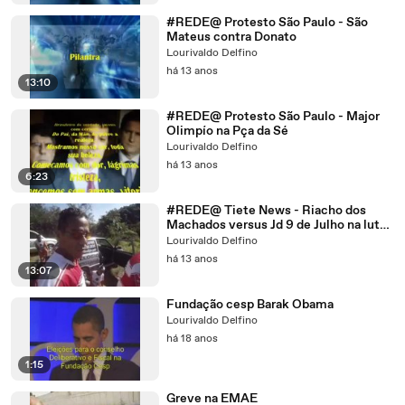
#REDE@ Protesto São Paulo - São
Mateus contra Donato
Lourivaldo Delfino
há 13 anos
13:10
#REDE@ Protesto São Paulo - Major
Olimpío na Pça da Sé
Lourivaldo Delfino
há 13 anos
6:23
#REDE@ Tiete News - Riacho dos
Machados versus Jd 9 de Julho na luta
contra as drogas
Lourivaldo Delfino
há 13 anos
13:07
Fundação cesp Barak Obama
Lourivaldo Delfino
há 18 anos
1:15
Greve na EMAE