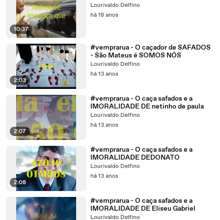
Lourivaldo Delfino
há 18 anos
10:37
#vemprarua - O caçador de SAFADOS
- São Mateus é SOMOS NÓS
Lourivaldo Delfino
há 13 anos
2:03
#vemprarua - O caça safados e a
IMORALIDADE DE netinho de paula
Lourivaldo Delfino
há 13 anos
2:07
#vemprarua - O caça safados e a
IMORALIDADE DEDONATO
Lourivaldo Delfino
há 13 anos
2:08
#vemprarua - O caça safados e a
IMORALIDADE DE Eliseu Gabriel
Lourivaldo Delfino