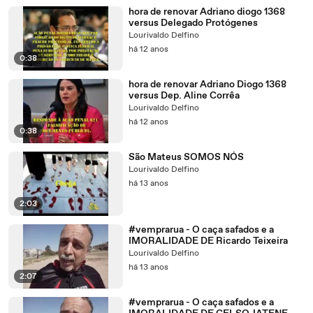
hora de renovar Adriano diogo 1368
versus Delegado Protógenes
Lourivaldo Delfino
há 12 anos
0:38
hora de renovar Adriano Diogo 1368
versus Dep. Aline Corrêa
Lourivaldo Delfino
há 12 anos
0:38
São Mateus SOMOS NÓS
Lourivaldo Delfino
há 13 anos
2:03
#vemprarua - O caça safados e a
IMORALIDADE DE Ricardo Teixeira
Lourivaldo Delfino
há 13 anos
2:07
#vemprarua - O caça safados e a