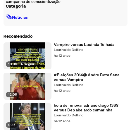
campanha de conscientização
Categoria
🗞
Notícias
Recomendado
Vampiro versus Lucinda Telhada
Lourivaldo Delfino
há 12 anos
10:36
|
A Seguir
#Eleições 2014@ Andre Rota Sena
versus Vampiro
Lourivaldo Delfino
há 12 anos
12:08
hora de renovar adriano diogo 1368
versus Dep abelardo camarinha
Lourivaldo Delfino
há 12 anos
0:37