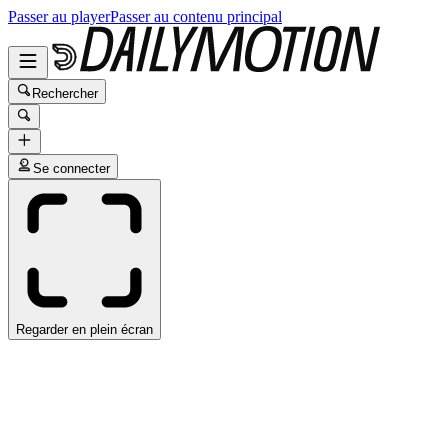
Passer au player
Passer au contenu principal
Rechercher
Se connecter
Regarder en plein écran