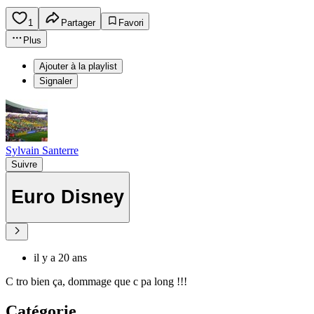
1
Partager
Favori
Plus
Ajouter à la playlist
Signaler
Sylvain Santerre
Suivre
Euro Disney
il y a 20 ans
C tro bien ça, dommage que c pa long !!!
Catégorie