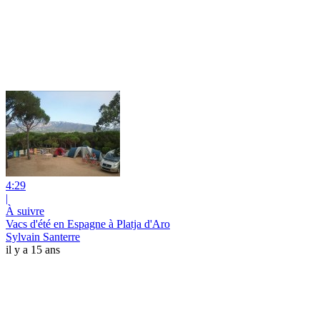
4:29
|
À suivre
Vacs d'été en Espagne à Platja d'Aro
Sylvain Santerre
il y a 15 ans