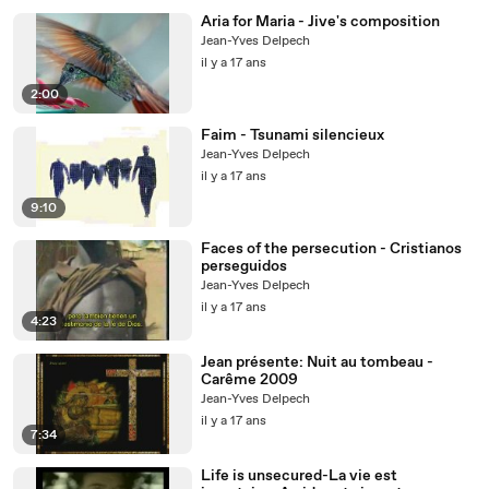
Aria for Maria - Jive's composition
Jean-Yves Delpech
il y a 17 ans
2:00
Faim - Tsunami silencieux
Jean-Yves Delpech
il y a 17 ans
9:10
Faces of the persecution - Cristianos
perseguidos
Jean-Yves Delpech
il y a 17 ans
4:23
Jean présente: Nuit au tombeau -
Carême 2009
Jean-Yves Delpech
il y a 17 ans
7:34
Life is unsecured-La vie est