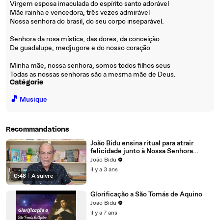
Virgem esposa imaculada do espírito santo adorável
Mãe rainha e vencedora, três vezes admirável
Nossa senhora do brasil, do seu corpo inseparável.
Senhora da rosa mística, das dores, da conceição
De guadalupe, medjugore e do nosso coração
Minha mãe, nossa senhora, somos todos filhos seus
Todas as nossas senhoras são a mesma mãe de Deus.
Catégorie
🎵
Musique
Recommandations
João Bidu ensina ritual para atrair
felicidade junto à Nossa Senhora
Aparecida
João Bidu
il y a 3 ans
0:48
|
À suivre
Glorificação a São Tomás de Aquino
João Bidu
il y a 7 ans