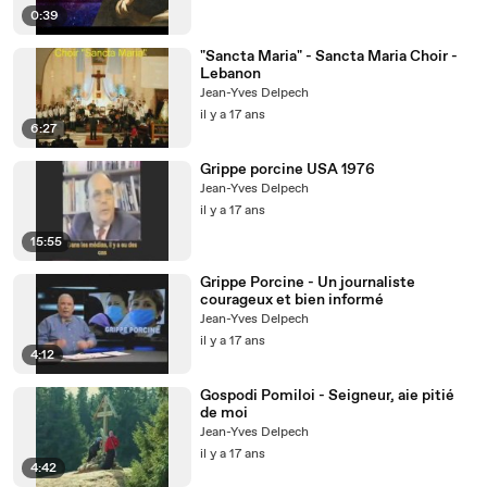
0:39
"Sancta Maria" - Sancta Maria Choir -
Lebanon
Jean-Yves Delpech
il y a 17 ans
6:27
Grippe porcine USA 1976
Jean-Yves Delpech
il y a 17 ans
15:55
Grippe Porcine - Un journaliste
courageux et bien informé
Jean-Yves Delpech
il y a 17 ans
4:12
Gospodi Pomiloi - Seigneur, aie pitié
de moi
Jean-Yves Delpech
il y a 17 ans
4:42