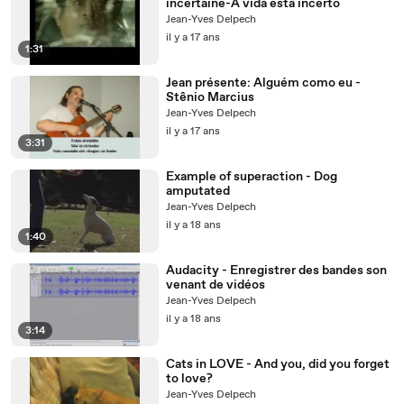
incertaine-A vida esta incerto
Jean-Yves Delpech
il y a 17 ans
1:31
Jean présente: Alguém como eu -
Stênio Marcius
Jean-Yves Delpech
il y a 17 ans
3:31
Example of superaction - Dog
amputated
Jean-Yves Delpech
il y a 18 ans
1:40
Audacity - Enregistrer des bandes son
venant de vidéos
Jean-Yves Delpech
il y a 18 ans
3:14
Cats in LOVE - And you, did you forget
to love?
Jean-Yves Delpech