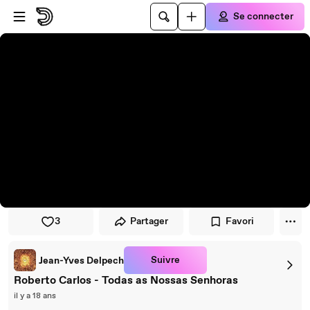
Passer au player
Passer au contenu principal
Se connecter
3
Partager
Favori
Suivre
Jean-Yves Delpech
Roberto Carlos - Todas as Nossas Senhoras
il y a 18 ans