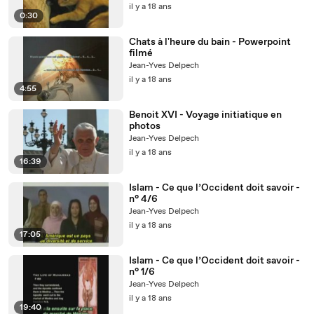
il y a 18 ans
0:30
Chats à l'heure du bain - Powerpoint
filmé
Jean-Yves Delpech
il y a 18 ans
4:55
Benoit XVI - Voyage initiatique en
photos
Jean-Yves Delpech
il y a 18 ans
16:39
Islam - Ce que l’Occident doit savoir -
n° 4/6
Jean-Yves Delpech
il y a 18 ans
17:05
Islam - Ce que l’Occident doit savoir -
n° 1/6
Jean-Yves Delpech
il y a 18 ans
19:40