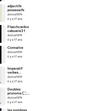
adjectifs
possessifs
dvince1974
il y a 17 ans
Flaschcardvo
cabuaire3 1
dvince1974
il y a 17 ans
Connaitre
dvince1974
il y a 17 ans
Imperatif
verbes
pronominaux
dvince1974
(代名動詞の命
il y a 17 ans
令形）
Doubles
pronoms (二つ
の代名詞）
dvince1974
il y a 17 ans
les nombres