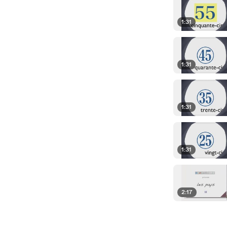
1:31
1:31
1:31
1:31
2:17