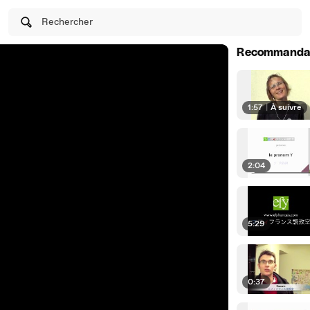
Rechercher
Recommanda
1:57
|
À suivre
2:04
5:29
0:37