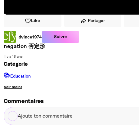
Like
Partager
Suivre
dvince1974
negation 否定形
il y a 18 ans
Catégorie
📚
Éducation
Voir moins
Commentaires
Ajoute
ton
commentaire