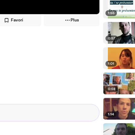
1:55
Favori
Plus
0:57
1:01
0:58
1:14