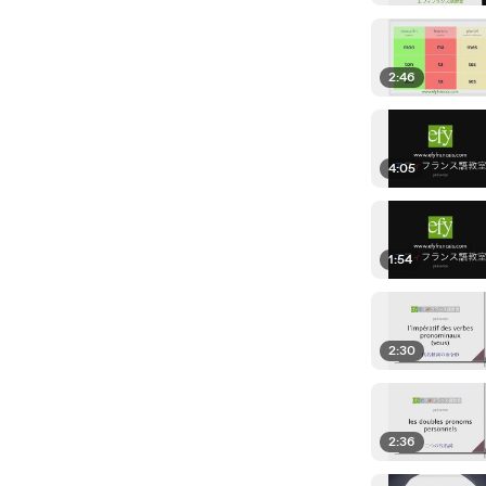
2:46
4:05
1:54
2:30
2:36