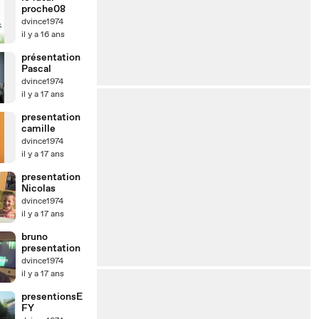
proche08
dvince1974
il y a 16 ans
présentation
Pascal
dvince1974
il y a 17 ans
presentation
camille
dvince1974
il y a 17 ans
presentation
Nicolas
dvince1974
il y a 17 ans
bruno
presentation
dvince1974
il y a 17 ans
presentionsE
FY