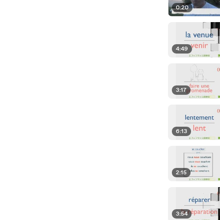
0:20
4:49
3:17
6:13
2:15
3:54