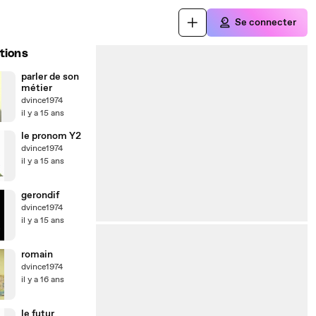
Se connecter
tions
parler de son
métier
dvince1974
il y a 15 ans
le pronom Y2
dvince1974
il y a 15 ans
gerondif
dvince1974
il y a 15 ans
romain
dvince1974
il y a 16 ans
le futur