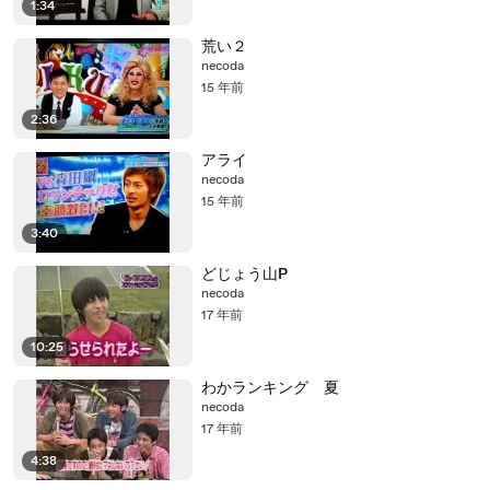
1:34
荒い２
necoda
15 年前
2:36
アライ
necoda
15 年前
3:40
どじょう山P
necoda
17 年前
10:25
わかランキング 夏
necoda
17 年前
4:38