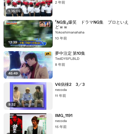
2 年前
1:35:05
「NG集」爆笑 ドラマNG集 プロといえ
どｗｗ
Yokoshimanahaha
10 年前
13:39
夢中注定 第10集
TedDYSFLBLD
8 年前
45:49
V6病棟2 3／3
necoda
11 年前
8:32
IMG_1191
necoda
15 年前