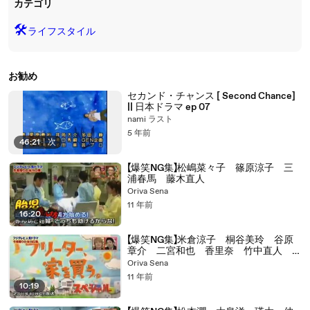
カテゴリ
🛠️
ライフスタイル
お勧め
セカンド・チャンス [ Second Chance]
|| 日本ドラマ ep 07
nami ラスト
5 年前
46:21
|
次
【爆笑NG集】松嶋菜々子 篠原涼子 三
浦春馬 藤木直人
Oriva Sena
11 年前
16:20
【爆笑NG集】米倉涼子 桐谷美玲 谷原
章介 二宮和也 香里奈 竹中直人 大
野智 北乃きい
Oriva Sena
11 年前
10:19