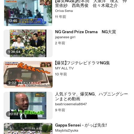
【爆笑NG集】松本潤 大泉洋 瑛太 仲
里依紗 西島秀俊 佐々木蔵之介
Oriva Sena
11 年前
13:45
NG Grand Prize Drama NG大賞
japanese girl
2 年前
1:36:54
【爆笑】フジテレビドラマNG集
MY ALL TV
10 年前
9:02
人気ドラマ、爆笑NG、ハプニングシー
ンまとめ動画
beatriceemelia8647
9 年前
20:02
Gappa Sensei - がっぱ先生!
MaybilaZiyuka