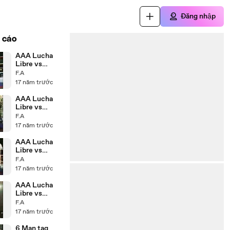
Đăng nhập
 cáo
AAA Lucha
Libre vs
Wrestling
F.A
USA P4
17 năm trước
AAA Lucha
Libre vs
Wrestling
F.A
USA P3
17 năm trước
AAA Lucha
Libre vs
Wrestling
F.A
USA P2
17 năm trước
AAA Lucha
Libre vs
Wrestling
F.A
USA P1
17 năm trước
6 Man tag