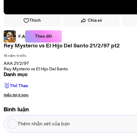
Thích
Chia sẻ
Theo dõi
F.A
Rey Mysterio vs El Hijo Del Santo 21/2/97 pt2
18 năm trước
AAA 21/2/97
Rey Mysterio vs El Hijo Del Santo
Danh mục
🥇
Thể Thao
Hiển thị ít hơn
Bình luận
Thêm
nhận
xét