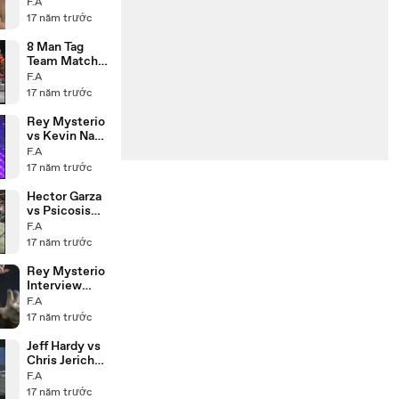
Revolution
F.A
8.11.99
17 năm trước
8 Man Tag
Team Match
21.3.99
F.A
17 năm trước
Rey Mysterio
vs Kevin Nash
22.2.99
F.A
17 năm trước
Hector Garza
vs Psicosis
25.2.99
F.A
17 năm trước
Rey Mysterio
Interview
15.5.09
F.A
17 năm trước
Jeff Hardy vs
Chris Jericho
8.5.09
F.A
17 năm trước