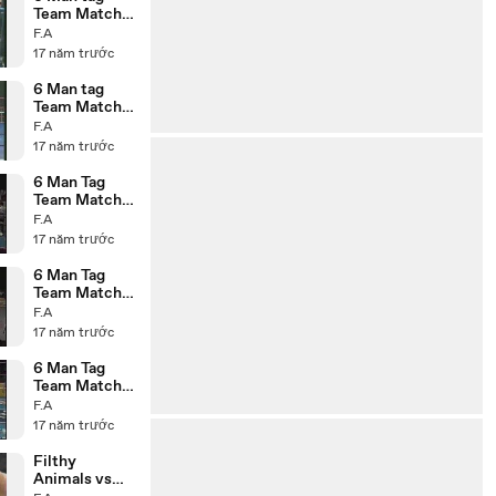
Team Match
P1
F.A
17 năm trước
6 Man tag
Team Match
P2
F.A
17 năm trước
6 Man Tag
Team Match
14.11.95 P3
F.A
17 năm trước
6 Man Tag
Team Match
14.11.95 P2
F.A
17 năm trước
6 Man Tag
Team Match
14.11.95 P1
F.A
17 năm trước
Filthy
Animals vs