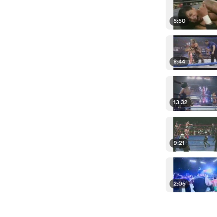
5:50
8:44
13:32
9:21
2:05