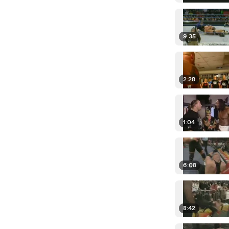
9:35
2:28
1:04
6:08
8:42