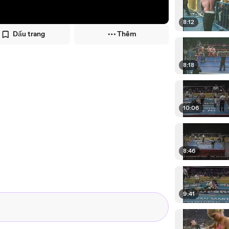
8:12
Dấu trang
Thêm
8:18
10:06
8:46
9:41