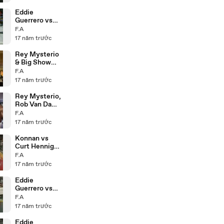
Eddie
Guerrero vs
Mark Jindrak
F.A
21.10.04
17 năm trước
Rey Mysterio
& Big Show
Backstage
F.A
28.10.04
17 năm trước
Rey Mysterio,
Rob Van Dam
& Booker T
F.A
Backstage
17 năm trước
12.10.04
Konnan vs
Curt Hennig
3.8.98
F.A
17 năm trước
Eddie
Guerrero vs
Konnan
F.A
20.7.98
17 năm trước
Eddie