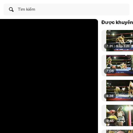
Tìm kiếm
Được khuyến
7:31
|
Sắp Tới
7:06
8:38
9:45