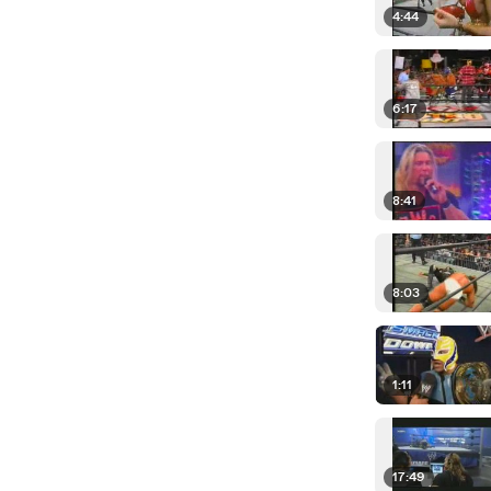
4:44
6:17
8:41
8:03
1:11
17:49