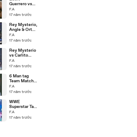
Guerrero vs
Juventud
F.A
13.8.98
17 năm trước
Rey Mysterio,
Angle & Orton
vs MNM &
F.A
Mark Henry
17 năm trước
17.3.06 P2
Rey Mysterio
vs Carlito
14.10.04
F.A
17 năm trước
6 Man tag
Team Match
P1
F.A
17 năm trước
WWE
Superstar Talk
About WWE
F.A
Smackdown
17 năm trước
Dirty Tour