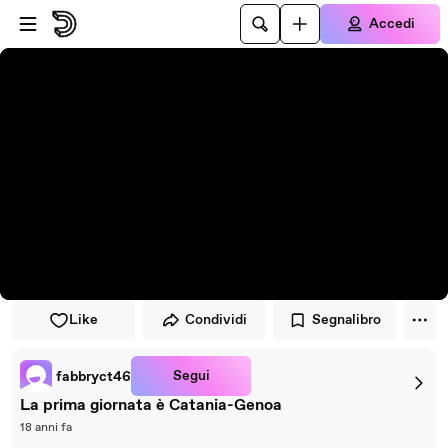
Vai al lettore
Passa al contenuto principale
Accedi
Like
Condividi
Segnalibro
Segui
fabbryct46
La prima giornata è Catania-Genoa
18 anni fa