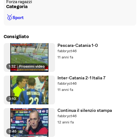
Forza ragazzi
Categoria
🥇
Sport
Consigliato
Pescara-Catania 1-0
fabbryct46
11 anni fa
1:32
|
Prossimi video
Inter-Catania 2-1 Italia 7
fabbryct46
11 anni fa
3:10
Continua il silenzio stampa
fabbryct46
12 anni fa
0:45