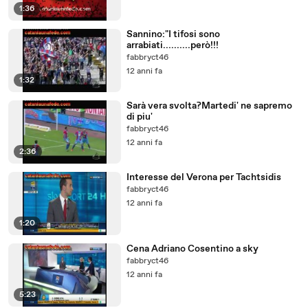
1:36
Sannino:"I tifosi sono
arrabiati..........però!!!
fabbryct46
12 anni fa
1:32
Sarà vera svolta?Martedi' ne sapremo
di piu'
fabbryct46
12 anni fa
2:36
Interesse del Verona per Tachtsidis
fabbryct46
12 anni fa
1:20
Cena Adriano Cosentino a sky
fabbryct46
12 anni fa
5:23