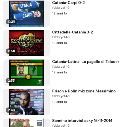
Catania-Carpi 0-2
fabbryct46
12 anni fa
0:28
Cittadella-Catania 3-2
fabbryct46
12 anni fa
0:58
Catania-Latina: Le pagelle di Telecor
fabbryct46
12 anni fa
2:55
Frison e Rolin mix zone Massimino
fabbryct46
12 anni fa
2:40
Sannino intervista sky 15-11-2014
fabbryct46