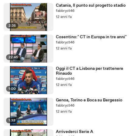
Catania, Il punto sul progetto stadio
fabbryct46
12 anni fa
2:35
Cosentino:" CT in Europa in tre anni"
fabbryct46
12 anni fa
22:45
Oggi il CT a Lisbona per trattenere
Rinaudo
fabbryct46
12 anni fa
1:00
Genoa, Torino e Boca su Bergessio
fabbryct46
12 anni fa
1:33
Arrivederci Serie A