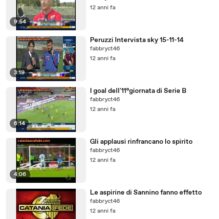
12 anni fa
9:54
Peruzzi Intervista sky 15-11-14
fabbryct46
12 anni fa
3:19
I goal dell'11°giornata di Serie B
fabbryct46
12 anni fa
6:14
Gli applausi rinfrancano lo spirito
fabbryct46
12 anni fa
4:06
Le aspirine di Sannino fanno effetto
fabbryct46
12 anni fa