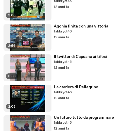
fabbryct46
12 anni fa
3:05
Agonia finita con una vittoria
fabbryct46
12 anni fa
2:54
Il twitter di Capuano ai tifosi
fabbryct46
12 anni fa
0:53
La carriera di Pellegrino
fabbryct46
12 anni fa
2:08
Un futuro tutto da programmare
fabbryct46
12 anni fa