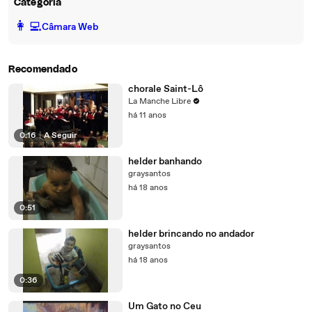
Categoria
️👩‍💻️
Câmara Web
Recomendado
chorale Saint-Lô
La Manche Libre
há 11 anos
0:16
|
A Seguir
helder banhando
graysantos
há 18 anos
0:51
helder brincando no andador
graysantos
há 18 anos
0:36
Um Gato no Ceu