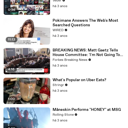
Veuer
há 3 anos
0:36
Pokimane Answers The Web's Most
Searched Questions
WIRED
há 3 anos
11:13
BREAKING NEWS: Matt Gaetz Tells
House Committee: 'I'm Not Going To
Vote For A Continuing Resolution'
Forbes Breaking News
há 3 anos
4:16
What's Popular on Uber Eats?
Stringr
há 3 anos
1:00
Måneskin Performs "HONEY" at MSG
Rolling Stone
há 3 anos