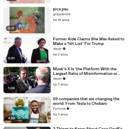
pica pau
graysantos
há 18 anos
5:31
Former Aide Claims She Was Asked to
Make a ‘Hit List’ For Trump
Veuer
há 3 anos
0:51
Musk’s X Is ‘the Platform With the
Largest Ratio of Misinformation or
Disinformation’ Amongst All Social
Veuer
Media Platforms
há 3 anos
1:08
59 companies that are changing the
world: From Tesla to Chobani
Fortune
há 3 anos
4:50