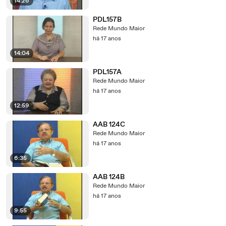
14:26
PDL157B
Rede Mundo Maior
há 17 anos
14:04
PDL157A
Rede Mundo Maior
há 17 anos
12:59
AAB 124C
Rede Mundo Maior
há 17 anos
6:35
AAB 124B
Rede Mundo Maior
há 17 anos
9:55