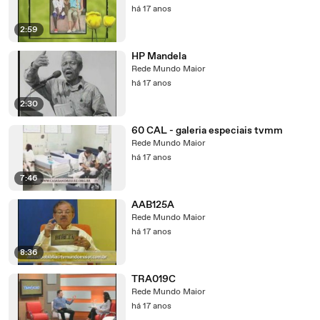
há 17 anos
2:59
HP Mandela
Rede Mundo Maior
há 17 anos
2:30
60 CAL - galeria especiais tvmm
Rede Mundo Maior
há 17 anos
7:46
AAB125A
Rede Mundo Maior
há 17 anos
8:36
TRA019C
Rede Mundo Maior
há 17 anos