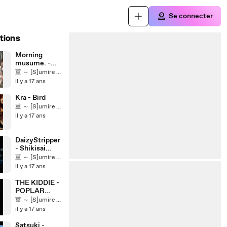
Se connecter
tions
Morning
musume. -
Kimagure
菫 ～ [S]umire ～ ★
Princess
il y a 17 ans
(LIVE
06.11.2009)
Kra - Bird
菫 ～ [S]umire ～ ★
il y a 17 ans
DaizyStripper
- Shikisai
Vivid
菫 ～ [S]umire ～ ★
(Preview)
il y a 17 ans
THE KIDDIE -
POPLAR
(Preview)
菫 ～ [S]umire ～ ★
il y a 17 ans
Satsuki -