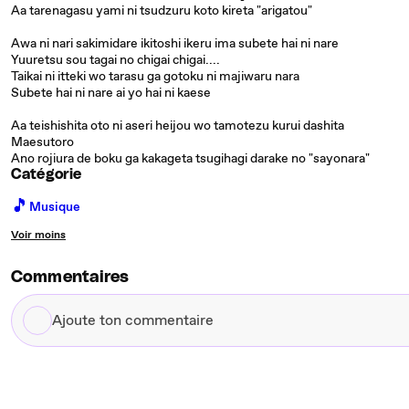
Aa tarenagasu yami ni tsudzuru koto kireta "arigatou"
Awa ni nari sakimidare ikitoshi ikeru ima subete hai ni nare
Yuuretsu sou tagai no chigai chigai....
Taikai ni itteki wo tarasu ga gotoku ni majiwaru nara
Subete hai ni nare ai yo hai ni kaese
Aa teishishita oto ni aseri heijou wo tamotezu kurui dashita
Maesutoro
Ano rojiura de boku ga kakageta tsugihagi darake no "sayonara"
Catégorie
🎵
Musique
Voir moins
Commentaires
Ajoute
ton
commentaire