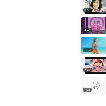
3:55
4:45
3:40
4:35
4:21