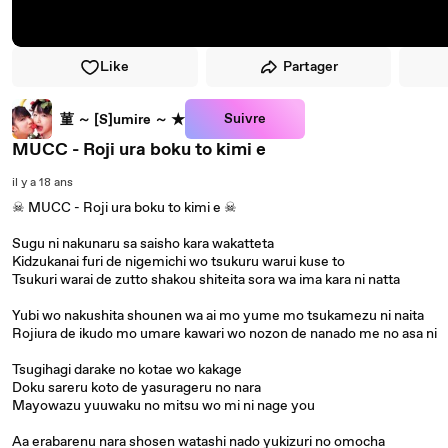
Like
Partager
Suivre
菫 ～ [S]umire ～ ★
MUCC - Roji ura boku to kimi e
il y a 18 ans
☠ MUCC - Roji ura boku to kimi e ☠
Sugu ni nakunaru sa saisho kara wakatteta
Kidzukanai furi de nigemichi wo tsukuru warui kuse to
Tsukuri warai de zutto shakou shiteita sora wa ima kara ni natta
Yubi wo nakushita shounen wa ai mo yume mo tsukamezu ni naita
Rojiura de ikudo mo umare kawari wo nozon de nanado me no asa ni
Tsugihagi darake no kotae wo kakage
Doku sareru koto de yasurageru no nara
Mayowazu yuuwaku no mitsu wo mi ni nage you
Aa erabarenu nara shosen watashi nado yukizuri no omocha