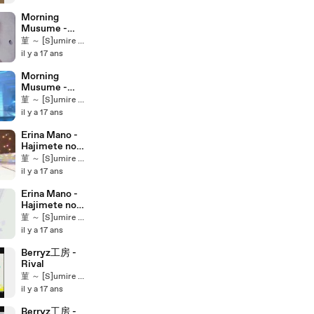
Morning
Musume -
Shouganai
菫 ～ [S]umire ～ ★
Yume Oibito
il y a 17 ans
(Drama Ver.)
Morning
Musume -
Shouganai
菫 ～ [S]umire ～ ★
Yume Oibito
il y a 17 ans
(LIVE
23/05/2009)
Erina Mano -
Hajimete no
Keiken (LIVE
菫 ～ [S]umire ～ ★
22/05/2009)
il y a 17 ans
Erina Mano -
Hajimete no
Keiken (Piano
菫 ～ [S]umire ～ ★
Ver.)
il y a 17 ans
Berryz工房 -
Rival
菫 ～ [S]umire ～ ★
il y a 17 ans
Berryz工房 -