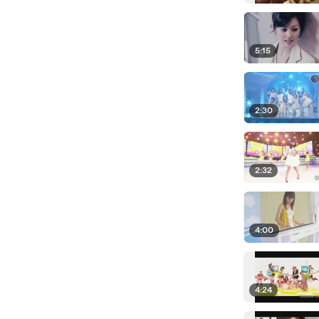
5:15
2:30
2:32
4:00
4:24