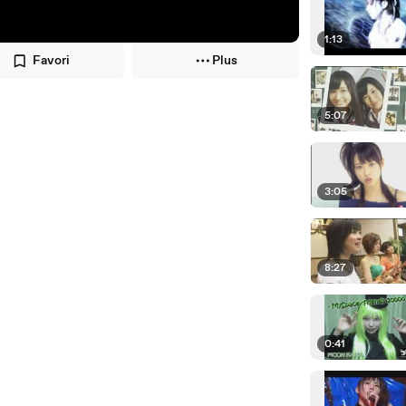
1:13
Favori
Plus
5:07
3:05
8:27
0:41