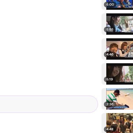
5:00
5:55
4:46
5:19
2:36
4:48