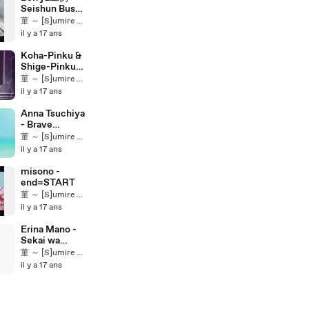
Seishun Bus
Guide
菫 ～ [S]umire ～ ★
il y a 17 ans
Koha-Pinku &
Shige-Pinku -
Rainbow Pink
菫 ～ [S]umire ～ ★
(LIVE)
il y a 17 ans
Anna Tsuchiya
- Brave
vibration
菫 ～ [S]umire ～ ★
il y a 17 ans
misono -
end=START
菫 ～ [S]umire ～ ★
il y a 17 ans
Erina Mano -
Sekai wa
Summer
菫 ～ [S]umire ～ ★
Party
il y a 17 ans