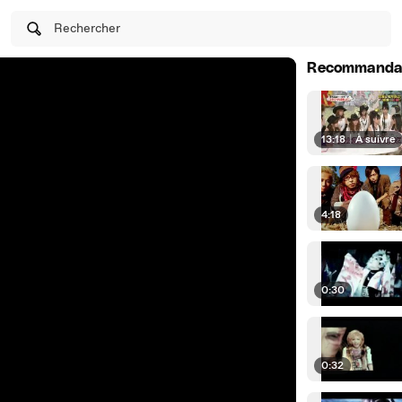
Rechercher
Recommanda
13:18
|
À suivre
4:18
0:30
0:32