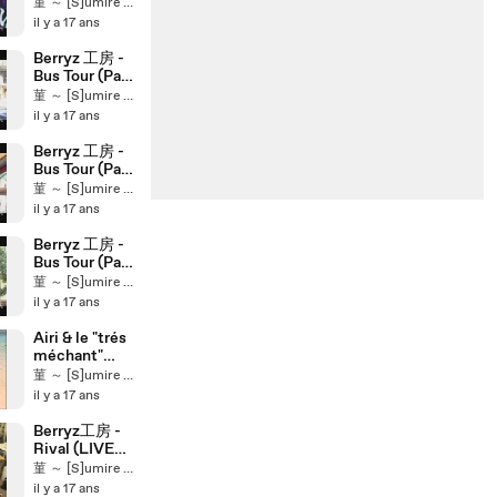
Guide
菫 ～ [S]umire ～ ★
(Concert Tour
il y a 17 ans
2009)
Berryz 工房 -
Bus Tour (Part
1/3)
菫 ～ [S]umire ～ ★
il y a 17 ans
Berryz 工房 -
Bus Tour (Part
2/3)
菫 ～ [S]umire ～ ★
il y a 17 ans
Berryz 工房 -
Bus Tour (Part
3/3)
菫 ～ [S]umire ～ ★
il y a 17 ans
Airi & le "trés
méchant"
concombre de
菫 ～ [S]umire ～ ★
mer!
il y a 17 ans
Berryz工房 -
Rival (LIVE
Dohhh up
菫 ～ [S]umire ～ ★
24/05/2009)
il y a 17 ans