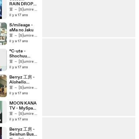
RAIN DROP
(Preview)
菫 ～ [S]umire ～ ★
il y a 17 ans
S/mileage -
aMa no Jaku
菫 ～ [S]umire ～ ★
il y a 17 ans
°C-ute -
Shochuu
Omimai
菫 ～ [S]umire ～ ★
Moshiagemas
il y a 17 ans
u (Close up
ver.)
Berryz 工房 -
Alohello
Ukulele
菫 ～ [S]umire ～ ★
il y a 17 ans
MOON KANA
TV - MySpace
friends 20000
菫 ～ [S]umire ～ ★
il y a 17 ans
Berryz 工房 -
Seishun Bus