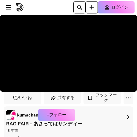
プレイヤーにスキップ
メインコンテンツにスキップ
ログイン
ブックマー
いいね
共有する
ク
+フォロー
kumachan
RAG FAIR - あさってはサンディー
18 年前