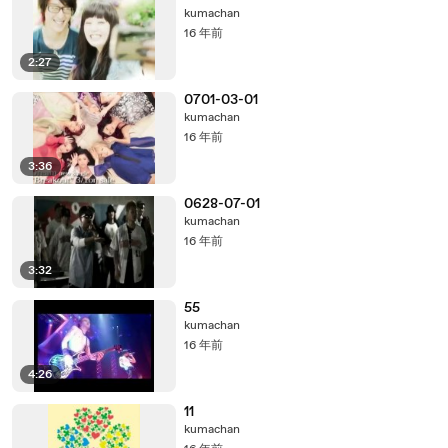
kumachan
16 年前
2:27
0701-03-01
kumachan
16 年前
3:36
0628-07-01
kumachan
16 年前
3:32
55
kumachan
16 年前
4:26
11
kumachan