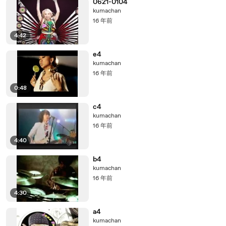
0621-0104
kumachan
16 年前
4:42
e4
kumachan
16 年前
0:48
c4
kumachan
16 年前
4:40
b4
kumachan
16 年前
4:30
a4
kumachan