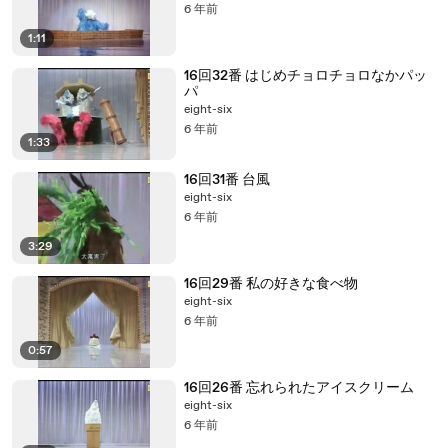
6 年前
1:11
16回32番 はじめチョロチョロなかパッ
パ
eight-six
6 年前
1:33
16回31番 台風
eight-six
6 年前
3:29
16回29番 私の好きな食べ物
eight-six
6 年前
0:57
16回26番 忘れられたアイスクリーム
eight-six
6 年前