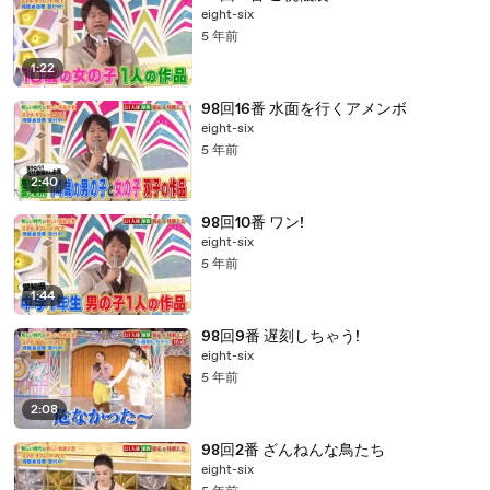
eight-six
5 年前
1:22
98回16番 水面を行くアメンボ
eight-six
5 年前
2:40
98回10番 ワン!
eight-six
5 年前
1:44
98回9番 遅刻しちゃう!
eight-six
5 年前
2:08
98回2番 ざんねんな鳥たち
eight-six