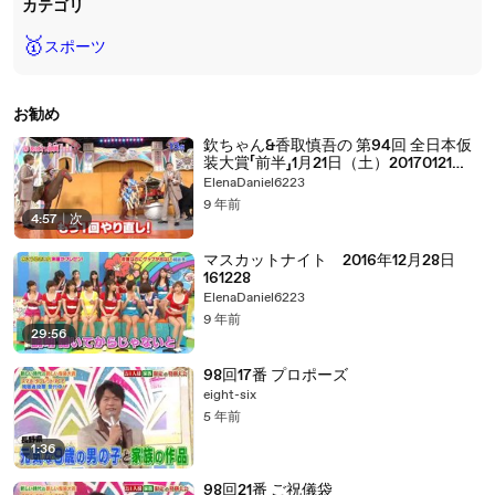
カテゴリ
🥇
スポーツ
お勧め
欽ちゃん&香取慎吾の 第94回 全日本仮
装大賞「前半」1月21日（土）20170121
part 2/2
ElenaDaniel6223
9 年前
4:57
|
次
マスカットナイト 2016年12月28日
161228
ElenaDaniel6223
9 年前
29:56
98回17番 プロポーズ
eight-six
5 年前
1:36
98回21番 ご祝儀袋