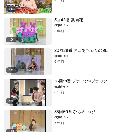
5 年前
3:55
5回48番 紫陽花
eight-six
5 年前
1:01
20回29番 おばあちゃんのSL
eight-six
6 年前
2:30
35回51番 ブラック&ブラック
eight-six
6 年前
2:41
35回50番 ひらめいた!
eight-six
6 年前
1:19