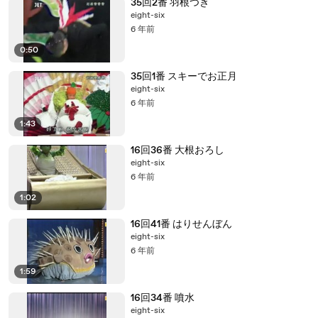
35回2番 羽根つき
eight-six
6 年前
0:50
35回1番 スキーでお正月
eight-six
6 年前
1:43
16回36番 大根おろし
eight-six
6 年前
1:02
16回41番 はりせんぼん
eight-six
6 年前
1:59
16回34番 噴水
eight-six