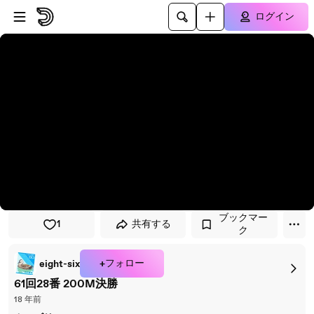
プレイヤーにスキップ
メインコンテンツにスキップ
ログイン
ブックマー
1
共有する
ク
+フォロー
eight-six
61回28番 200M決勝
18 年前