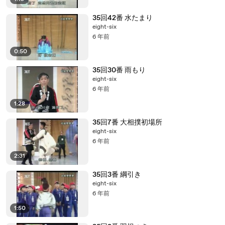
35回42番 水たまり
eight-six
6 年前
0:50
35回30番 雨もり
eight-six
6 年前
1:28
35回7番 大相撲初場所
eight-six
6 年前
2:31
35回3番 綱引き
eight-six
6 年前
1:50