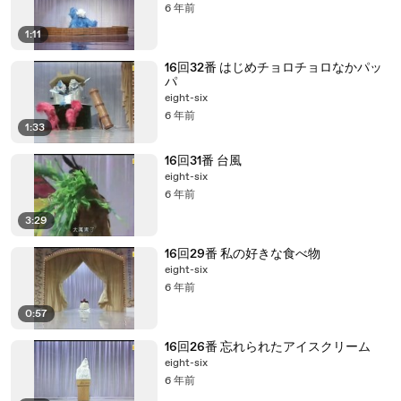
6 年前
1:11
16回32番 はじめチョロチョロなかパッ
パ
eight-six
6 年前
1:33
16回31番 台風
eight-six
6 年前
3:29
16回29番 私の好きな食べ物
eight-six
6 年前
0:57
16回26番 忘れられたアイスクリーム
eight-six
6 年前