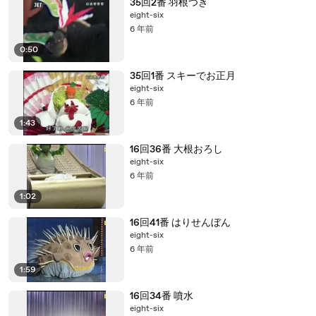
35回2番 羽根つき
eight-six
6 年前
0:50
35回1番 スキーでお正月
eight-six
6 年前
1:43
16回36番 大根おろし
eight-six
6 年前
1:02
16回41番 はりせんぼん
eight-six
6 年前
1:59
16回34番 噴水
eight-six