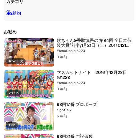
カテゴリ
🐳
動物
お勧め
欽ちゃん&香取慎吾の 第94回 全日本仮
装大賞「前半」1月21日（土）20170121
part 2/2
ElenaDaniel6223
9 年前
4:57
|
次
マスカットナイト 2016年12月28日
161228
ElenaDaniel6223
9 年前
29:56
98回17番 プロポーズ
eight-six
5 年前
1:36
98回21番 ご祝儀袋