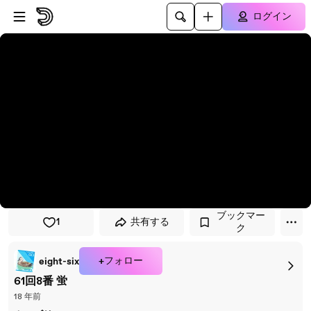
プレイヤーにスキップ
メインコンテンツにスキップ
ログイン
ブックマー
1
共有する
ク
+フォロー
eight-six
61回8番 蛍
18 年前