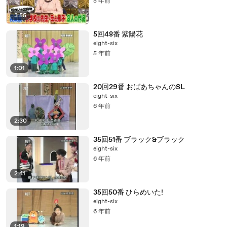
5 年前
3:55
5回48番 紫陽花
eight-six
5 年前
1:01
20回29番 おばあちゃんのSL
eight-six
6 年前
2:30
35回51番 ブラック&ブラック
eight-six
6 年前
2:41
35回50番 ひらめいた!
eight-six
6 年前
1:19