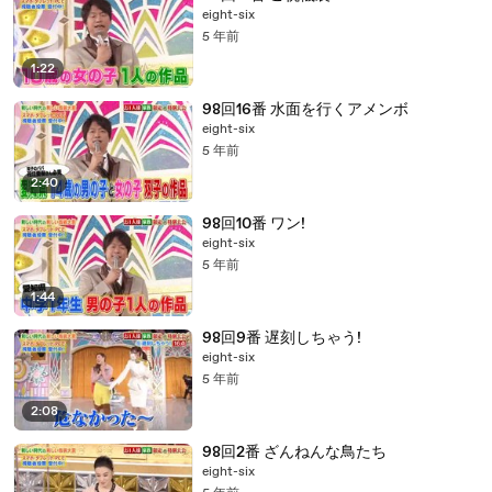
eight-six
5 年前
1:22
98回16番 水面を行くアメンボ
eight-six
5 年前
2:40
98回10番 ワン!
eight-six
5 年前
1:44
98回9番 遅刻しちゃう!
eight-six
5 年前
2:08
98回2番 ざんねんな鳥たち
eight-six