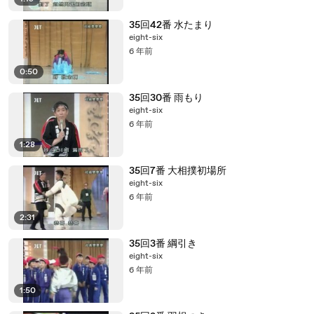
35回42番 水たまり
eight-six
6 年前
0:50
35回30番 雨もり
eight-six
6 年前
1:28
35回7番 大相撲初場所
eight-six
6 年前
2:31
35回3番 綱引き
eight-six
6 年前
1:50