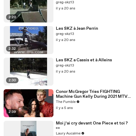
greg-skz13
il y a 20 ans
2:20
Les SKZ à Jean Perrin
greg-skz13
il y a 20 ans
2:32
Les SKZ a Cassis et à Alleins
greg-skz13
il y a 20 ans
2:30
Conor McGregor Tries FIGHTING
Machine Gun Kelly During 2021 MTV
VMA’s
The Fumble
il y a 5 ans
2:39
Moi j’ai cry devant One Piece et toi ?
👀
Laury Aucalme