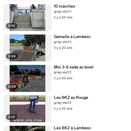
10 marches
greg-skz13
il y a 20 ans
0:15
Gamelle à Lambesc
greg-skz13
il y a 20 ans
0:24
Moi 3-6 sade au bowl
greg-skz13
il y a 20 ans
0:08
Les SKZ au Rouge
greg-skz13
il y a 20 ans
2:10
Les SKZ à Lambesc