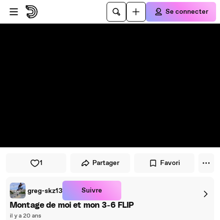
Passer au player
Passer au contenu principal
Se connecter
1
Partager
Favori
Suivre
greg-skz13
Montage de moi et mon 3-6 FLIP
il y a 20 ans