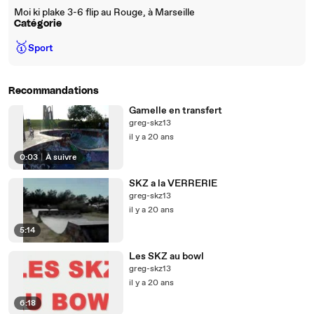
Moi ki plake 3-6 flip au Rouge, à Marseille
Catégorie
🥇
Sport
Recommandations
Gamelle en transfert
greg-skz13
il y a 20 ans
0:03
|
À suivre
SKZ a la VERRERIE
greg-skz13
il y a 20 ans
5:14
Les SKZ au bowl
greg-skz13
il y a 20 ans
6:18