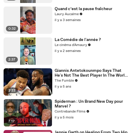
Quand c’est la pause fraîcheur
Laury Aucalme
il y a 3 semaines
0:32
La Comédie de l'année ?
Le cinéma d'Amaury
il y a 2 semaines
2:37
Giannis Antetokounmpo Says That
He's Not The Best Player In The World,
LeBron James Is
The Fumble
il y a 5 ans
2:23
Spiderman : Un Brand New Day pour
Marvel ?
Contrebande Films
il y a 5 mois
7:17
Jennie Garth on Healing From Two Hip