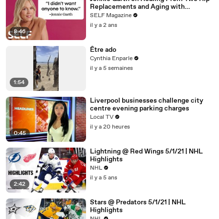
Replacements and Aging with
Confidence
SELF Magazine
il y a 2 ans
8:46
Être ado
Cynthia Enparle
il y a 5 semaines
1:54
Liverpool businesses challenge city
centre evening parking charges
Local TV
il y a 20 heures
0:45
Lightning @ Red Wings 5/1/21 | NHL
Highlights
NHL
il y a 5 ans
2:42
Stars @ Predators 5/1/21 | NHL
Highlights