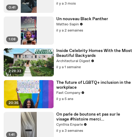
il y a 3 mois
0:41
Un nouveau Black Panther
Matteo Sapin
il y a 2 semaines
1:08
Inside Celebrity Homes With the Most
Beautiful Backyards
Architectural Digest
il y a 1 semaine
2:28:33
The future of LGBTQ+ inclusion in the
workplace
Fast Company
il y a 5 ans
20:35
On parle de boutons et pas sur le
visage #histoire merci
@studio_paillette prêt*
Cynthia Enparle
il y a 3 semaines
1:41