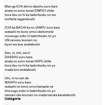
Man ga ICHI demo dasshu suru kara
anata no sono tonari ENRYO shite
hora itsu no hi ka tadoritsuku no wo
inotteta nagareboshi
ICHI ka BACHI ka no JANPU suru kara
watashi no kono omoi uketomete
mousugu soko ni tadoritsuku no yo
UN zenoku kounen no
kyori wo koe anataboshi
San, ni, ichi, zero!
DASSHU suru kara
anata no sono tonari KIIPU shite
hora itsu no hi ka tadoritsuku no yo
mada tooi anataboshi
Ichi, ni no san de
WAAPU suru kara
watashi no kono omoi kanaete ne
ima sugu soko ni tadoritsuku no yo
nanzen oku kounen no mada haruka kanataboshi
Catégorie