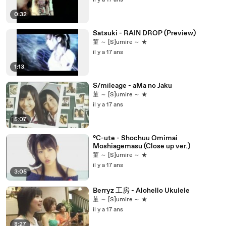
il y a 17 ans
0:32
Satsuki - RAIN DROP (Preview)
菫 ～ [S]umire ～ ★
il y a 17 ans
1:13
S/mileage - aMa no Jaku
菫 ～ [S]umire ～ ★
il y a 17 ans
5:07
°C-ute - Shochuu Omimai
Moshiagemasu (Close up ver.)
菫 ～ [S]umire ～ ★
il y a 17 ans
3:05
Berryz 工房 - Alohello Ukulele
菫 ～ [S]umire ～ ★
il y a 17 ans
8:27