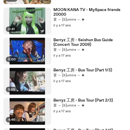
MOON KANA TV - MySpace friends
20000
菫 ～ [S]umire ～ ★
il y a 17 ans
0:41
Berryz 工房 - Seishun Bus Guide
(Concert Tour 2009)
菫 ～ [S]umire ～ ★
il y a 17 ans
5:00
Berryz 工房 - Bus Tour (Part 1/3)
菫 ～ [S]umire ～ ★
il y a 17 ans
5:55
Berryz 工房 - Bus Tour (Part 2/3)
菫 ～ [S]umire ～ ★
il y a 17 ans
4:46