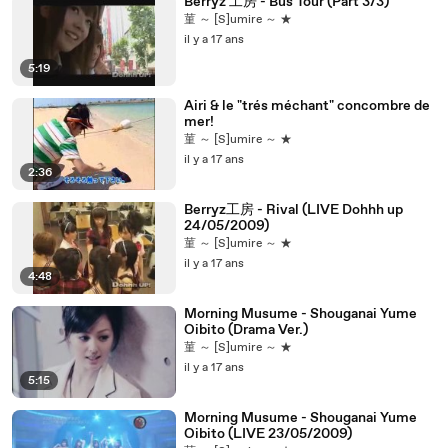
Berryz 工房 - Bus Tour (Part 3/3)
菫 ～ [S]umire ～ ★
il y a 17 ans
5:19
Airi & le "trés méchant" concombre de
mer!
菫 ～ [S]umire ～ ★
il y a 17 ans
2:36
Berryz工房 - Rival (LIVE Dohhh up
24/05/2009)
菫 ～ [S]umire ～ ★
il y a 17 ans
4:48
Morning Musume - Shouganai Yume
Oibito (Drama Ver.)
菫 ～ [S]umire ～ ★
il y a 17 ans
5:15
Morning Musume - Shouganai Yume
Oibito (LIVE 23/05/2009)