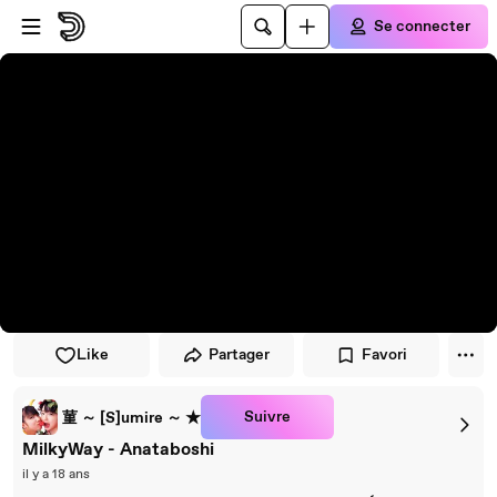
Passer au player
Passer au contenu principal
Se connecter
Like
Partager
Favori
Suivre
菫 ～ [S]umire ～ ★
MilkyWay - Anataboshi
il y a 18 ans