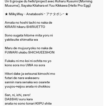
Un ti groupe du hello!project avec Koharu Kusumi (Morning
Musume), Sayaka Kitahara et Yuu Kikkawa (Hello Pro Egg)
★ MilkyWay - Anataboshi ~ アナタボシ~ ★
Amata no hoshi tachi no naka de
KIRARI hikaru SHIRUETTO
Sono sugata hitome mita yoru ni
yakitsuite shimatta wa
Maru de mujuuryoku no naka de
FUWARI ukabu SHICHUEESHON
Fukaku ni mo koi ni ochita no yo
kono sora mo UWA no sora
Hitori dake ja setsunai kimochi mo
futari de nara wakeaeru
sannin nara senaka wo osarete
yuujou→aijou anata ni chokkou
San, ni, ichi, zero!
DASSHU suru kara
anata no sono tonari KIIPU shite