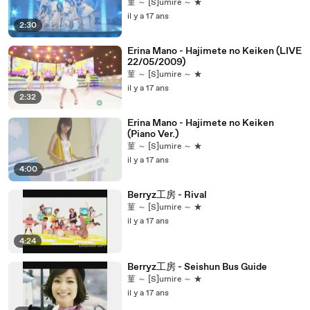
菫 ～ [S]umire ～ ★
il y a 17 ans
2:30
Erina Mano - Hajimete no Keiken (LIVE
22/05/2009)
菫 ～ [S]umire ～ ★
il y a 17 ans
2:32
Erina Mano - Hajimete no Keiken
(Piano Ver.)
菫 ～ [S]umire ～ ★
il y a 17 ans
4:00
Berryz工房 - Rival
菫 ～ [S]umire ～ ★
il y a 17 ans
4:24
Berryz工房 - Seishun Bus Guide
菫 ～ [S]umire ～ ★
il y a 17 ans