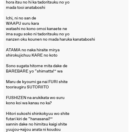
hora itsu no hi ka tadoritsuku no yo
mada tooi anataboshi
Ichi, ni no san de
WAAPU suru kara
watashi no kono omoi kanaete ne
ima sugu soko ni tadoritsuku no yo
nanzen oku kounen no mada haruka kanataboshi
ATAMA no naka hiraite mirya
shirokujichuu KARE no koto
Sono sugata hitome mita dake de
BAREBARE yo “shimatta!” wa
Maru de kyoumi ga nai FURI shite
toorisugiru SUTORIITO
FUSHIZEN na arukikata wo suru
kono koi wa kanau no ka?
Hitori sukoshi shinkokyuu wo shite
futari kiri de “hanasanai?”
sannin dake no himitsu kaigi shite
yuujou→aijou anata ni koudou