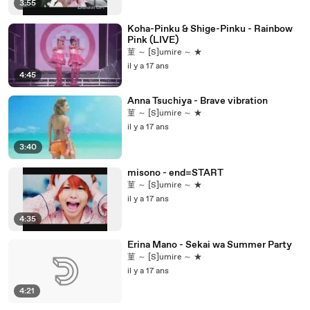
3:55
Koha-Pinku & Shige-Pinku - Rainbow
Pink (LIVE)
菫 ～ [S]umire ～ ★
il y a 17 ans
4:45
Anna Tsuchiya - Brave vibration
菫 ～ [S]umire ～ ★
il y a 17 ans
3:40
misono - end=START
菫 ～ [S]umire ～ ★
il y a 17 ans
4:35
Erina Mano - Sekai wa Summer Party
菫 ～ [S]umire ～ ★
il y a 17 ans
4:21