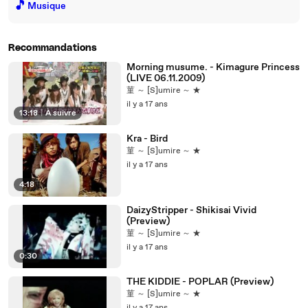
🎵
Musique
Recommandations
Morning musume. - Kimagure Princess
(LIVE 06.11.2009)
菫 ～ [S]umire ～ ★
il y a 17 ans
13:18
|
À suivre
Kra - Bird
菫 ～ [S]umire ～ ★
il y a 17 ans
4:18
DaizyStripper - Shikisai Vivid
(Preview)
菫 ～ [S]umire ～ ★
il y a 17 ans
0:30
THE KIDDIE - POPLAR (Preview)
菫 ～ [S]umire ～ ★