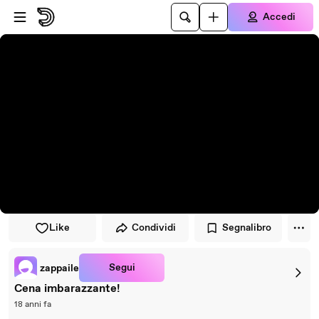
Vai al lettore
Passa al contenuto principale
Accedi
Like
Condividi
Segnalibro
Segui
zappaile
Cena imbarazzante!
18 anni fa