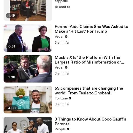
zappaile
18 anni fa
1:49
Former Aide Claims She Was Asked to
Make a ‘Hit List’ For Trump
Veuer
3 anni fa
0:51
Musk’s X Is ‘the Platform With the
Largest Ratio of Misinformation or
Disinformation’ Amongst All Social
Veuer
Media Platforms
3 anni fa
1:08
59 companies that are changing the
world: From Tesla to Chobani
Fortune
3 anni fa
4:50
3 Things to Know About Coco Gauff's
Parents
People