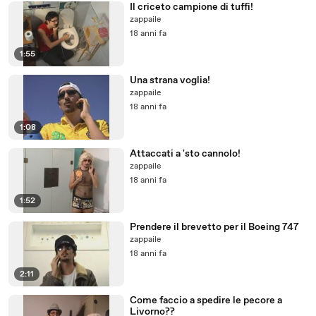
Il criceto campione di tuffi!
zappaile
18 anni fa
1:55
Una strana voglia!
zappaile
18 anni fa
1:08
Attaccati a 'sto cannolo!
zappaile
18 anni fa
1:52
Prendere il brevetto per il Boeing 747
zappaile
18 anni fa
2:11
Come faccio a spedire le pecore a
Livorno??