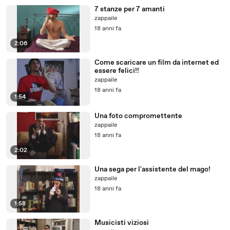
7 stanze per 7 amanti
zappaile
18 anni fa
2:06
Come scaricare un film da internet ed
essere felici!!
zappaile
18 anni fa
1:54
Una foto compromettente
zappaile
18 anni fa
2:02
Una sega per l'assistente del mago!
zappaile
18 anni fa
1:58
Musicisti viziosi