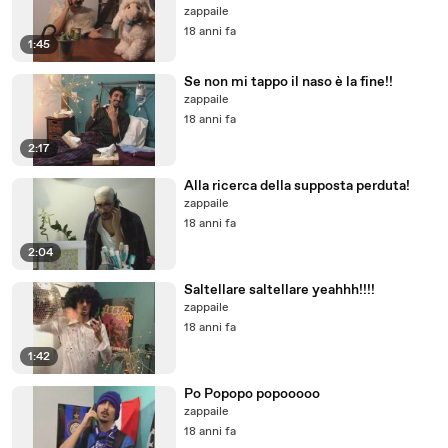
zappaile
18 anni fa
1:45
Se non mi tappo il naso è la fine!!
zappaile
18 anni fa
2:17
Alla ricerca della supposta perduta!
zappaile
18 anni fa
2:04
Saltellare saltellare yeahhh!!!!
zappaile
18 anni fa
1:42
Po Popopo popooooo
zappaile
18 anni fa