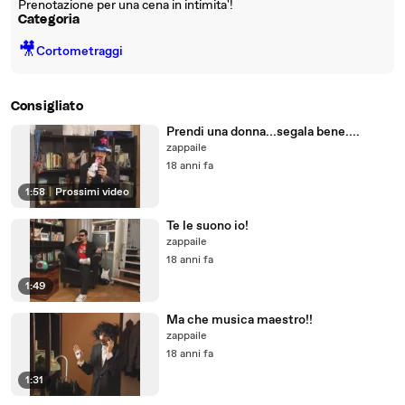
Prenotazione per una cena in intimita'!
Categoria
🎥
Cortometraggi
Consigliato
Prendi una donna...segala bene....
zappaile
18 anni fa
1:58
|
Prossimi video
Te le suono io!
zappaile
18 anni fa
1:49
Ma che musica maestro!!
zappaile
18 anni fa
1:31