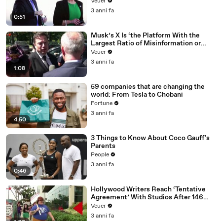
Veuer
3 anni fa
0:51
Musk’s X Is ‘the Platform With the
Largest Ratio of Misinformation or
Disinformation’ Amongst All Social
Veuer
Media Platforms
3 anni fa
1:08
59 companies that are changing the
world: From Tesla to Chobani
Fortune
3 anni fa
4:50
3 Things to Know About Coco Gauff's
Parents
People
3 anni fa
0:46
Hollywood Writers Reach ‘Tentative
Agreement’ With Studios After 146
Day Strike
Veuer
3 anni fa