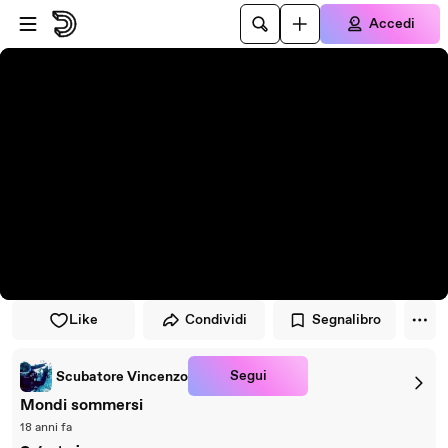
Vai al lettore
Passa al contenuto principale
Accedi
Like
Condividi
Segnalibro
Segui
Scubatore Vincenzo
Mondi sommersi
18 anni fa