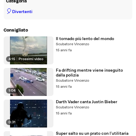
Categoria
🎈
Divertenti
Consigliato
Il tornado più lento del mondo
Scubatore Vincenzo
15 anni fa
4:15
|
Prossimi video
Fa drifting mentre viene inseguito
dalla polizia
Scubatore Vincenzo
15 anni fa
1:04
Darth Vader canta Justin Bieber
Scubatore Vincenzo
15 anni fa
0:31
Super salto su un prato con l'utilitaria